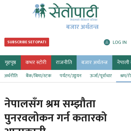
बजार अर्थतन्त्र
LOG IN
SUBSCRIBE SETOPATI
गृहपृष्ठ
कभर स्टोरी
राजनीति
बजार अर्थतन्त्र
नेपाली ब
अर्थनीति
बैंक/बिमा/स्टक
पर्यटन/उड्डयन
ऊर्जा/पूर्वाधार
श्रम/र
नेपालसँग श्रम सम्झौता
पुनरवलोकन गर्न कतारको