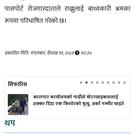
पासपोर्ट रोजगारदाताले राख्नुलाई बाध्यकारी श्रमका
रूपमा परिभाषित गरेको छ।
प्रकाशित मिति: मंगलबार, वैशाख ११, २०८१
१२:३५
सिफारिस
 कार्यालयको गाडीले मोटरसाइकललाई
दुर्घटनाले डु
दा एक किशोरको मृत्यु, अर्का गम्भीर घाइते
कमाइले
थप