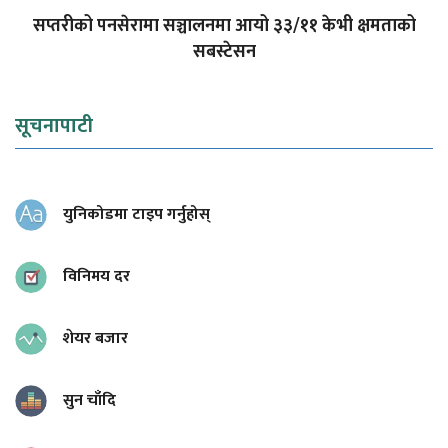
सप्तरीको पनसेरामा सञ्चालनमा आयो ३३/११ केभी क्षमताको
सबस्टेसन
सूचनापाटी
युनिकोडमा टाइप गर्नुहोस्
विनिमय दर
शेयर बजार
सुन चाँदि