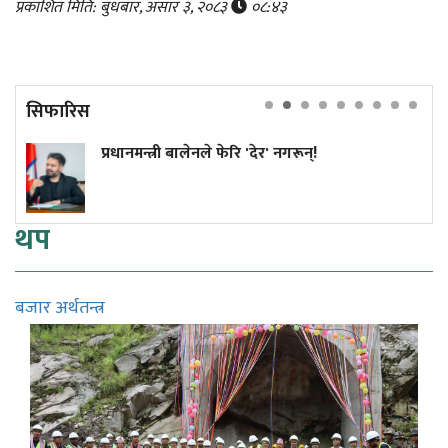
प्रकाशित मिति: बुधबार, असार ३, २०८३
०८:४३
सिफारिस
लेनले फेरि 'देर' नगरून्!
कांग्रेस विवाद नि
सुनुवाइको मौका 
थप
बजार अर्थतन्त्र