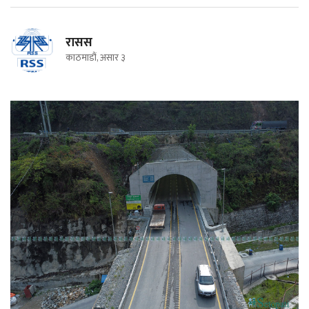
रासस
काठमाडौं, असार ३