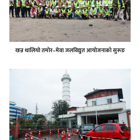
खन्न थालियो तमोर–मेवा जलविद्युत आयोजनाको सुरूङ