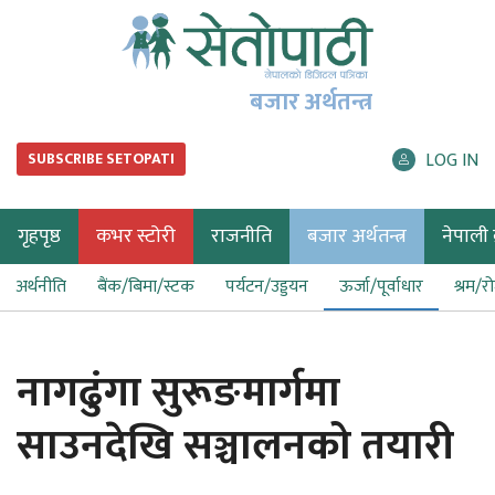
बजार अर्थतन्त्र
LOG IN
SUBSCRIBE SETOPATI
गृहपृष्ठ
कभर स्टोरी
राजनीति
बजार अर्थतन्त्र
नेपाली ब
अर्थनीति
बैंक/बिमा/स्टक
पर्यटन/उड्डयन
ऊर्जा/पूर्वाधार
श्रम/र
नागढुंगा सुरूङमार्गमा
साउनदेखि सञ्चालनको तयारी