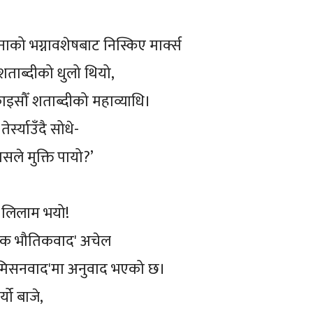
,
को भग्नावशेषबाट निस्किए मार्क्स
 शताब्दीको धुलो थियो,
ाइसौँ शताब्दीको महाव्याधि।
ेर्स्याउँदै सोधे-
सले मुक्ति पायो?’
त लिलाम भयो!
वात्मक भौतिकवाद' अचेल
कमिसनवाद'मा अनुवाद भएको छ।
मर्यो बाजे,