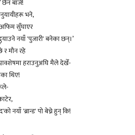
 छैन बाजे!
नुयायीहरू भने,
ो अफिम सुँघाएर
ठ्याउने नयाँ 'पुजारी' बनेका छन्।’
छे र मौन रहे
्नावशेषमा हराउनुअघि मैले देखेँ-
हेका थिए!
ूले-
 काटेर,
ो नयाँ 'ब्रान्ड' पो बेच्ने हुन् कि!