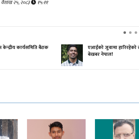
र, वैशाख २५, २०८३
१५:११
ेस केन्द्रीय कार्यसमिति बैठक
एआईको जुवामा हारिरहेको स
बेखबर नेपाल!