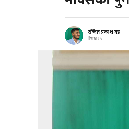
मार्क्सको प
रन्जित प्रकाश वड
वैशाख २५