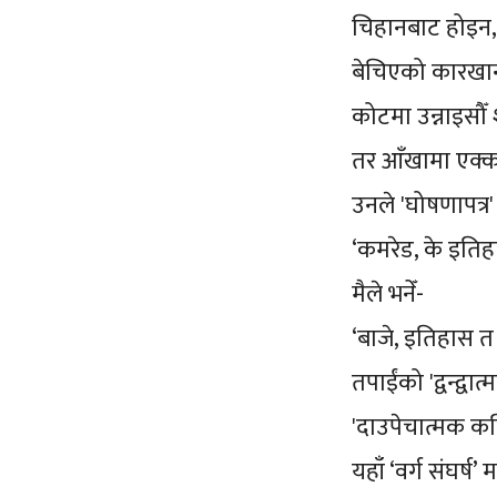
चिहानबाट होइन
बेचिएको कारखाना
कोटमा उन्नाइसौँ
तर आँखामा एक्क
उनले 'घोषणापत्र' त
‘कमरेड, के इतिहा
मैले भनेँ-
‘बाजे, इतिहास 
तपाईंको 'द्वन्द्
'दाउपेचात्मक 
यहाँ ‘वर्ग संघर्ष’ 