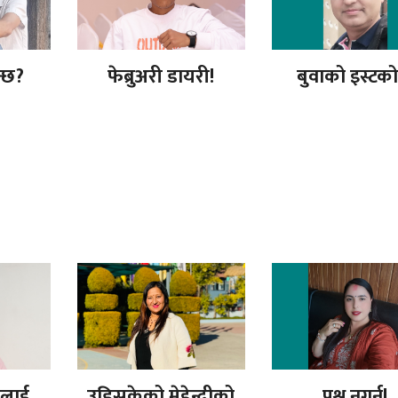
न्छ?
फेब्रुअरी डायरी!
बुवाको इस्टको
मलाई
उडिसकेको मेहेन्दीको
प्रश्न नगर्नु!