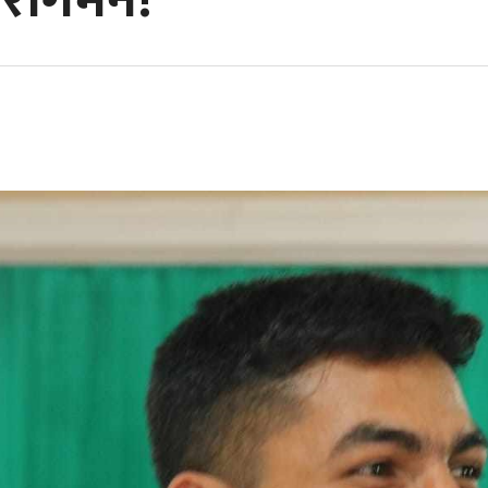
ुनरागमन!