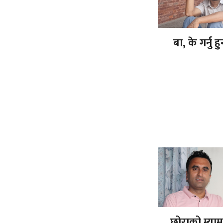
बा, के गर्नु हु
छोराको म्या