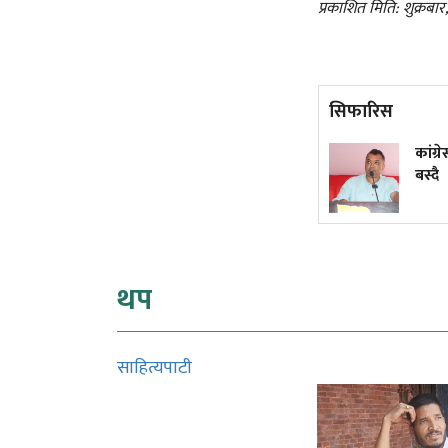
प्रकाशित मिति: शुक्रबा
सिफारिस
'इथा' अर्थात् इतिहास, दर्शन र नारी
कांग्र
चेतनाको त्रिवेणी
बस्दै
थप
साहित्यपाटी