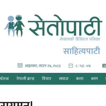
साहित्यपाटी
आइतबार, साउन २४, २०८३
८ : ५३ : ०५
थतन्त्र
नेपाली ब्रान्ड
विचार
समाज
कला
ब्लग