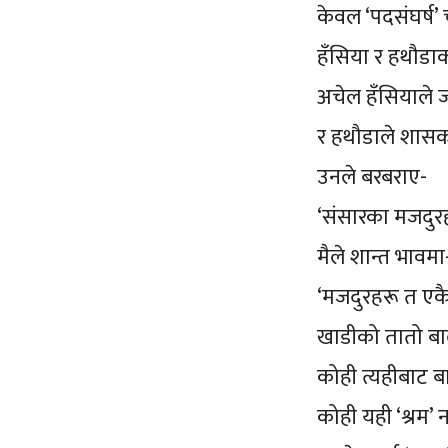
केवल ‘पदसंघर्ष’
हँसिया र हथौडाको
अचेल हँसियाले ज
र हथौडाले शासकक
उनले बरबराए-
‘संसारका मजदुरहर
मैले शान्त भावम
‘मजदुरहरू त एकै
खाडीको तातो बा
कोही त्यहीबाट ब
कोही यही ‘श्रम’