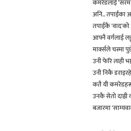
कमरेडलाई ‘सरम’
अनि.. तपाईंका अ
तपाईंकै 'वाद'क
आफ्नै वर्गलाई लट्
मार्क्सले चस्मा पु
उनी फेरि त्यही भग
उनी निकै डराइर
कतै यी कमरेडहर
उनकै सेतो दाह्री
बजारमा 'साम्यवाद'क