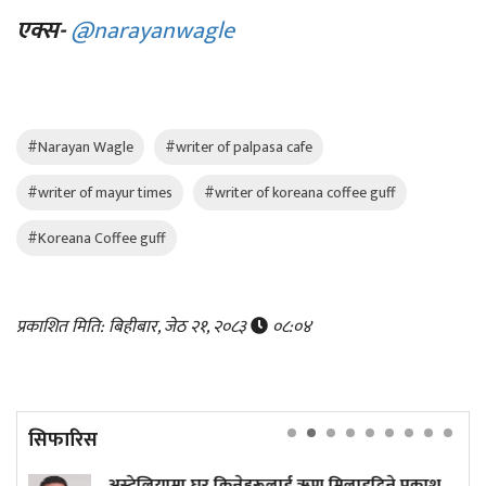
एक्स-
@narayanwagle
#Narayan Wagle
#writer of palpasa cafe
#writer of mayur times
#writer of koreana coffee guff
#Koreana Coffee guff
प्रकाशित मिति: बिहीबार, जेठ २१, २०८३
०८:०४
सिफारिस
िन्नेहरूलाई ऋण मिलाइदिने प्रकाश
प्रधानमन्त्री बालेनले फेर