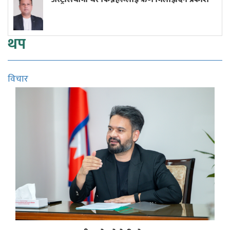
थप
विचार