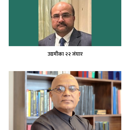
उद्यमीका २२ जंघार