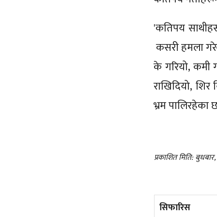
'कतिपय साथीहरू
कसरी हमला गरेको 
के गरियो, कमी गर
राखिदियो, शिर बि
भ्रम पालिरहेका छ
प्रकाशित मिति: बुधबार
सिफारिस