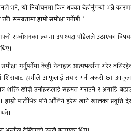
नले भने, ‘यो निर्वाचनमा किन धक्का बेहोर्नुपर्‍यो भन्ने कार
छौं। समग्रतामा हामी समीक्षा गर्नेछौं।’
आफ्नो सम्बोधनका क्रममा उपाध्यक्ष पौडेलले उठाएका विषय
 थिए।
 समीक्षा गर्नुपर्नेमा केही नेताहरू आत्मभर्त्सना गरेर बसिरह
ाँ शिराबाट हामीले आफूलाई तयार गर्न जरूरी छ। आफूल
मित्र शक्ति खोज्ने उनीहरूलाई सहमत गराउने र अगाडि बढाउ
ाम्रो पार्टीभित्र पनि आँत्तिने हरेस खाने खालका प्रवृत्ति द
े भने।
ा अन्यौल देखिएको उनले बताएका थिए।