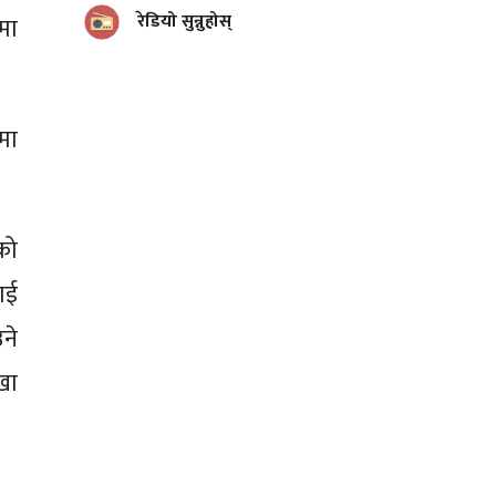
रेडियो सुन्नुहोस्
णमा
मा
ेको
ाई
ने
ेखा