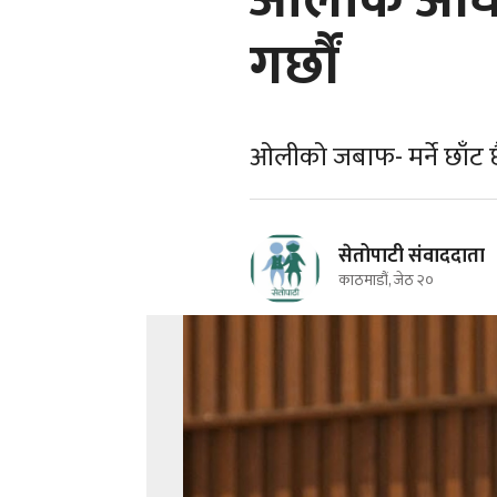
ओलीकै अघि वि
गर्छौं
ओलीको जबाफ- मर्ने छाँट छै
सेतोपाटी संवाददाता
काठमाडौं, जेठ २०