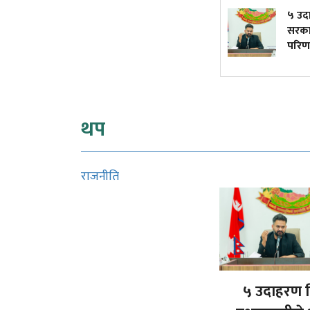
दुर्घटनाले डुबेको व्यवसाय, ब्युँताए
५ उदाह
कोरियाको कमाइले
सरकार
परिणा
थप
राजनीति
५ उदाहरण दि