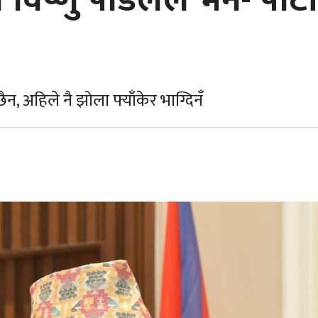
ष्णु पौडेलले भने- पार्टी
न, अहिले नै झोला फ्याँकेर भाग्दिनँ