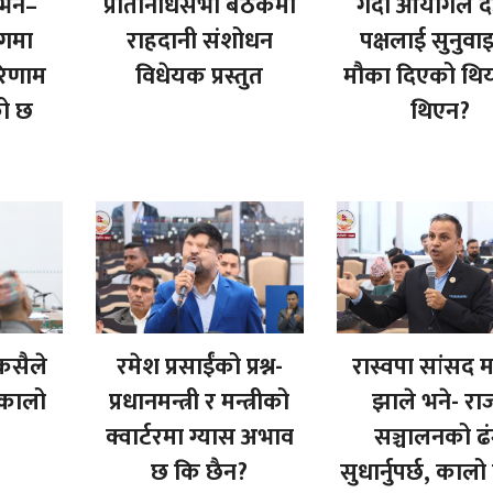
 भने–
प्रतिनिधिसभा बैठकमा
गर्दा आयोगले द
ोगमा
राहदानी संशोधन
पक्षलाई सुनुवा
रिणाम
विधेयक प्रस्तुत
मौका दिएको थि
को छ
थिएन?
कसैले
रमेश प्रसाईंको प्रश्न-
रास्वपा सांसद 
 कालो
प्रधानमन्त्री र मन्त्रीको
झाले भने- राज
क्वार्टरमा ग्यास अभाव
सञ्चालनको ढ
छ कि छैन?
सुधार्नुपर्छ, कालो