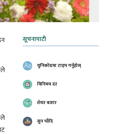
सूचनापाटी
्न
युनिकोडमा टाइप गर्नुहोस्
लले
विनिमय दर
शेयर बजार
ीले
सुन चाँदि
ाट