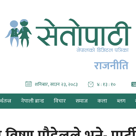
राजनीति
शनिबार, साउन २३, २०८३
४ : १३ : ११
थतन्त्र
नेपाली ब्रान्ड
विचार
समाज
कला
ब्लग