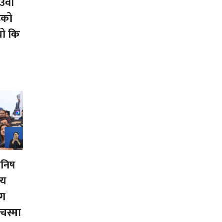
ेउवा
इको
यो कि
मनिष
्य
ंग
 चस्मा