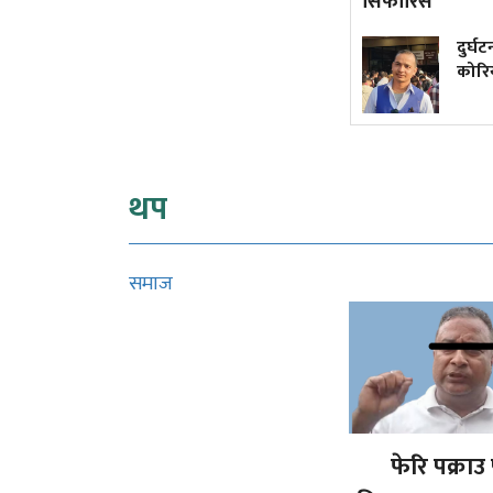
सिफारिस
फ्रान्समा नेपाली पढाइरहेकी
दुर्घ
सुमित्रा
कोरि
थप
समाज
फेरि पक्राउ 