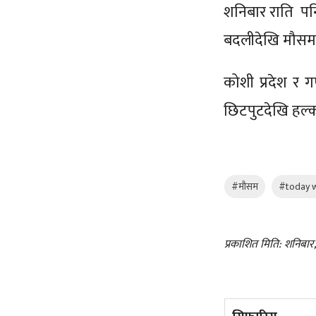
शनिबार राति पन
बदलीदेखि मौसम म
कोशी प्रदेश र 
छिटपुटदेखि हल्
#मौसम
#today 
प्रकाशित मिति: शनिबार