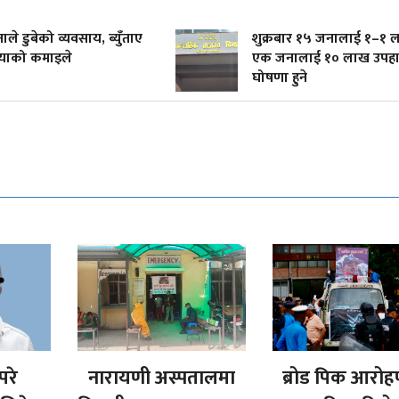
टनाले डुबेको व्यवसाय, ब्युँताए
शुक्रबार १५ जनालाई १–१ 
याको कमाइले
एक जनालाई १० लाख उपह
घोषणा हुने
परे
नारायणी अस्पतालमा
ब्रोड पिक आरो