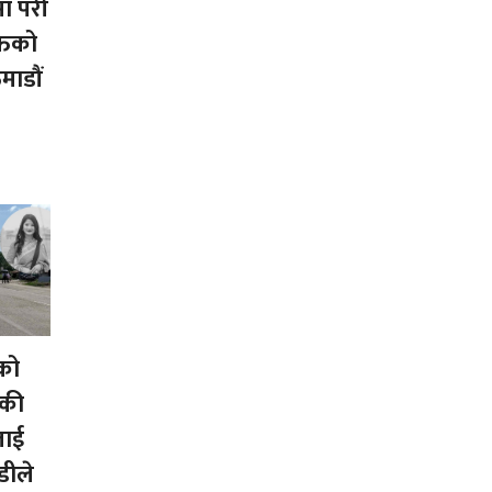
मा परी
्तको
माडौं
को
ेकी
लाई
डीले