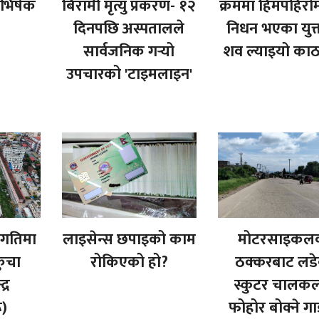
भिषेक
बिरामी मृत्यु प्रकरण- १२
क्रममा हिमपहिरो
दिनपछि अस्पतालले
निधन भएका युक
सार्वजनिक गर्‍यो
शव ल्याइयो काठ
उपचारको 'टाइमलाइन'
्र गतिमा
लाइसेन्स छपाइको काम
मोटरसाइकल
कुचा
रोकिएको हो?
ठक्करबाट लड
द्र
स्कुटर चालक
ू)
फोहोर बोक्ने गा