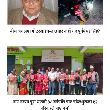
बीच जंगलमा मोटरसाइकल छाडेर कहाँ गए पूर्वमेयर सिंह?
नाप नक्सा पूरा भएको ३८ वर्षपछि पाए डडेलधुराका १२
परिवारले पाए पुर्जा