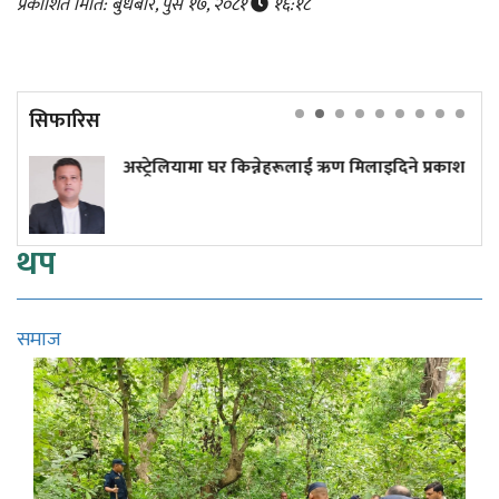
प्रकाशित मिति: बुधबार, पुस १७, २०८१
१६:१८
सिफारिस
मा घर किन्नेहरूलाई ऋण मिलाइदिने प्रकाश
प्रधानमन्त्री बाल
थप
समाज