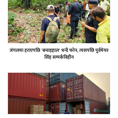
जंगलमा हराएपछि 'बचाइहाल' भन्दै फोन, त्यसपछि पूर्वमेयर
सिंह सम्पर्कविहीन