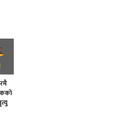
रमै
वकको
त्यु