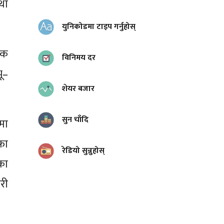
था
युनिकोडमा टाइप गर्नुहोस्
िक
विनिमय दर
ू–
शेयर बजार
सुन चाँदि
मा
फा
रेडियो सुन्नुहोस्
का
री