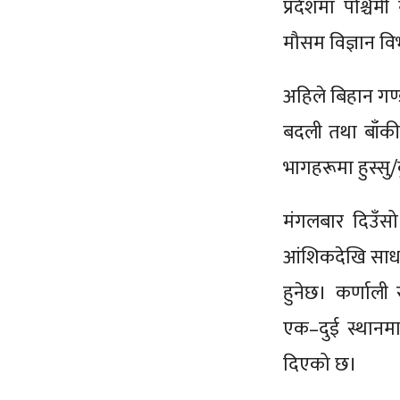
प्रदेशमा पश्चि
मौसम विज्ञान व
अहिले बिहान गण्
बदली तथा बाँकी
भागहरूमा हुस्सु
मंगलबार दिउँसो
आंशिकदेखि साधा
हुनेछ। कर्णाली
एक–दुई स्थानम
दिएको छ।