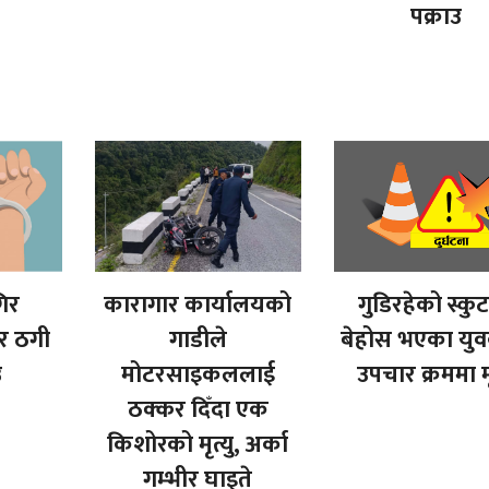
पक्राउ
िर
कारागार कार्यालयको
गुडिरहेको स्कुट
ेर ठगी
गाडीले
बेहोस भएका यु
उ
मोटरसाइकललाई
उपचार क्रममा मृ
ठक्कर दिँदा एक
किशोरको मृत्यु, अर्का
गम्भीर घाइते