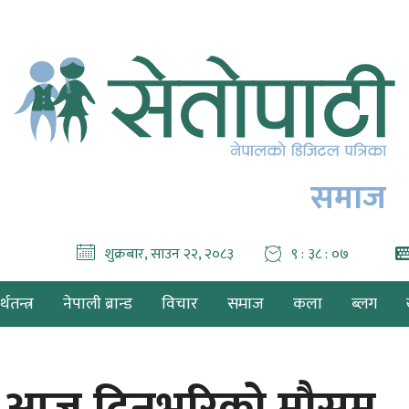
समाज
शुक्रबार, साउन २२, २०८३
९ : ३८ : ०९
थतन्त्र
नेपाली ब्रान्ड
विचार
समाज
कला
ब्लग