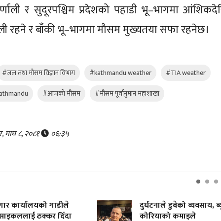
र्णाली र सुदूरपश्चिम प्रदेशको पहाडी भू–भागमा आंशिकदे
 रहने र बाँकी भू–भागमा मौसम मुख्यतया सफा रहनेछ।
#जल तथा मौसम विज्ञान विभाग
#kathmandu weather
#TIA weather
kathmandu
#आजको मौसम
#मौसम पूर्वानुमान महाशाखा
र, माघ ८, २०८१
०६:३५
गार कार्यालयको गाडीले
दुर्घटनाले डुबेको व्यवसाय, ब्
साइकललाई ठक्कर दिँदा
कोरियाको कमाइले