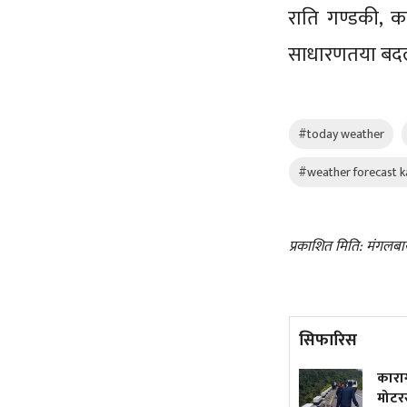
राति गण्डकी, क
साधारणतया बदली
#today weather
#weather forecast 
प्रकाशित मिति: मंगलबा
सिफारिस
५० वर्षमा अटोरिक्सा चालक
कारा
बनेकी सुशीला
मोटर