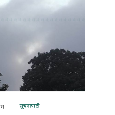
सूचनापाटी
िम