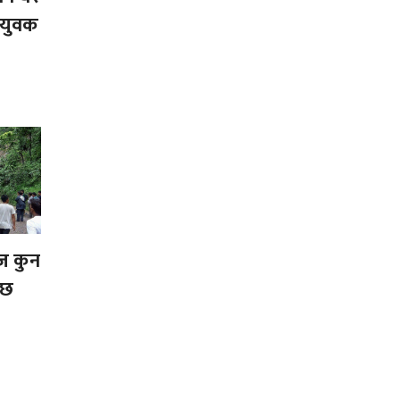
 युवक
ज कुन
 छ