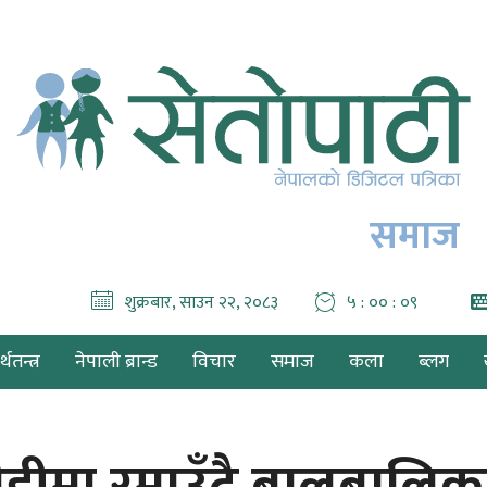
समाज
शुक्रबार, साउन २२, २०८३
५ : ०० : १०
थतन्त्र
नेपाली ब्रान्ड
विचार
समाज
कला
ब्लग