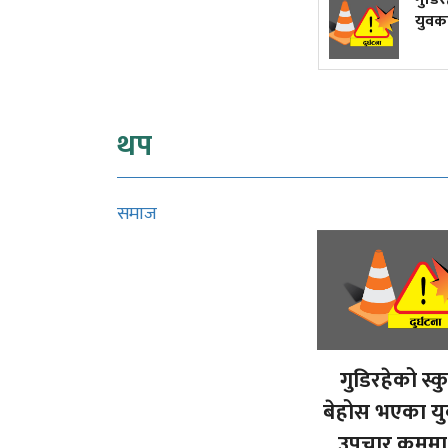
रक्षामन्त्री हेगसेथसँग रिसाए ट्रम्प,
युवकक
मागे जबाफ
थप
समाज
गुडिरहेको स्क
बेहोस भएका य
उपचार क्रममा म