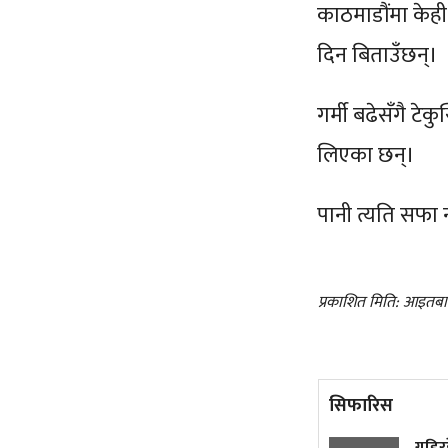
काठमाडौंमा केही
दिन बिताउँछन्
गर्मी बढेसँगै ट
लिएका छन्।
पानी त्यति सफा
प्रकाशित मिति: आइतबा
सिफारिस
हतियार भण्डार रित्तिन थालेपछि
गुडिर