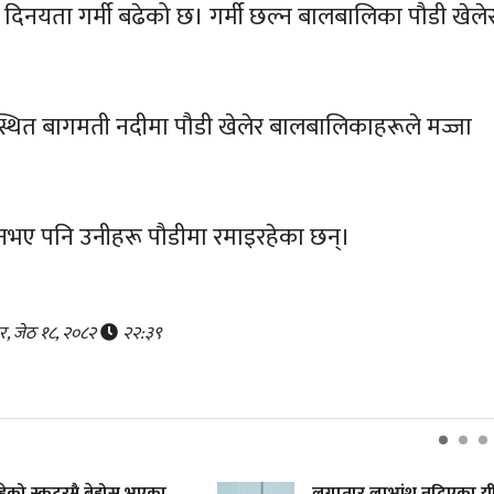
 दिनयता गर्मी बढेको छ। गर्मी छल्न बालबालिका पौडी खेले
।
ेकुस्थित बागमती नदीमा पौडी खेलेर बालबालिकाहरूले मज्जा
 नभए पनि उनीहरू पौडीमा रमाइरहेका छन्।
र, जेठ १८, २०८२
२२:३९
हेको स्कुटरमै बेहोस भएका
लगातार लाभांश नदिएका य