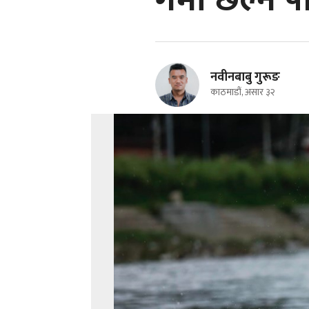
गर्मी छल्न 
नवीनबाबु गुरूङ
काठमाडौं, असार ३२