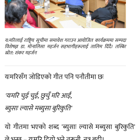
य:मरिलाई राष्ट्रिय सूचीमा समावेश गराउन आयोजित कार्यक्रममा सम्पदा
विशेषज्ञ डा. मोनालिसा महर्जन सहभागीहरूलाई तालिम दिँदै। तस्बिर
स्रोत: शंकर महर्जन
यःमरिसँग जोडिएको गीत पनि पनौतीमा छः
'यःमरि चुई चुई, छुचुँ मरि आईं,
ब्युसाः ल्यासे मब्युसा बुरिकुति'
यो गीतमा भएको शब्द 'ब्युसाः ल्यासे मब्युसा बुरिकुति'
ले भन्छ – यःमरि दियो भने तरूनी, नत्र बूढी।