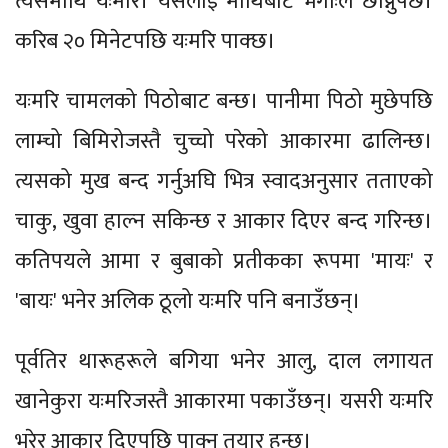
त्यसमाथि यःमरि। यसलाई माथिबाट भेगाःले छोप्नुपर्छ।
करिब २० मिनेटपछि यःमरि पाक्छ।
यःमरि चामलको पिठोबाट बन्छ। पानीमा पिठो मुछेपछि
लाम्चो बिमिरोजस्तै चुच्चो परेको आकारमा ढालिन्छ।
त्यसको मुख बन्द गर्नुअघि भित्र स्वादअनुसार तताएको
चाकु, खुवा हाल्न सकिन्छ र आकार दिएर बन्द गरिन्छ।
कतिपयले आमा र बुबाको प्रतीकका रूपमा 'मायः' र
'बायः' भनेर अलिक ठूलो यःमरि पनि बनाउँछन्।
पूर्वतिर थारूहरूले बगिया भनेर आलु, दाल लगायत
खानेकुरा यःमरिजस्तै आकारमा पकाउँछन्। यसरी यःमरि
भरेर आकार दिएपछि पाक्न तयार हुन्छ।