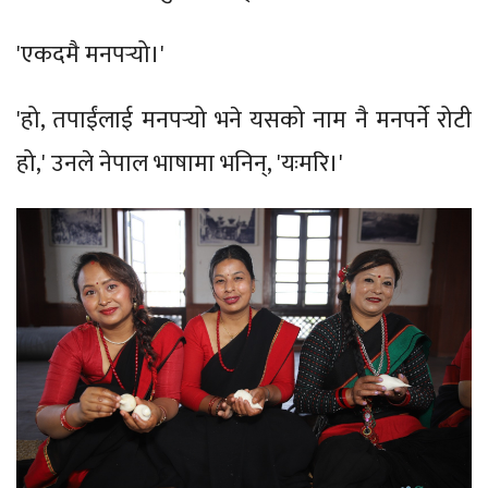
'एकदमै मनपर्‍यो।'
'हो, तपाईंलाई मनपर्‍यो भने यसको नाम नै मनपर्ने रोटी
हो,' उनले नेपाल भाषामा भनिन्, 'यःमरि।'