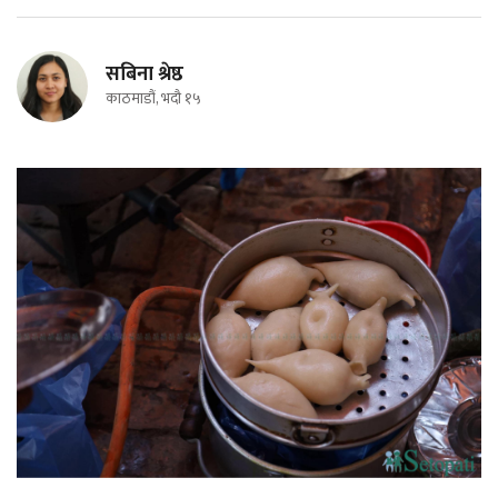
सबिना श्रेष्ठ
काठमाडौं, भदौ १५