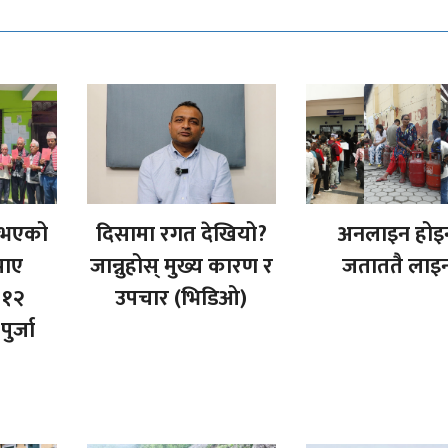
ा भएको
दिसामा रगत देखियो?
अनलाइन होइ
पाए
जान्नुहोस् मुख्य कारण र
जताततै लाइ
 १२
उपचार (भिडिओ)
ुर्जा