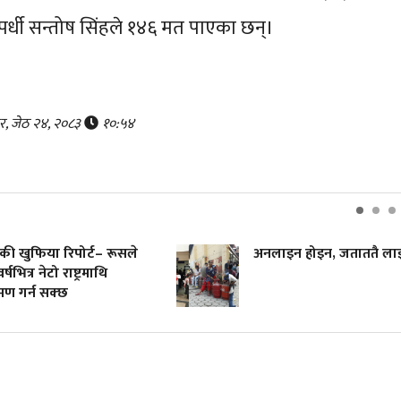
स्पर्धी सन्तोष सिंहले १४६ मत पाएका छन्।
र, जेठ २४, २०८३
१०:५४
की खुफिया रिपोर्ट– रूसले
अनलाइन होइन, जताततै ला
र्षभित्र नेटो राष्ट्रमाथि
मण गर्न सक्छ