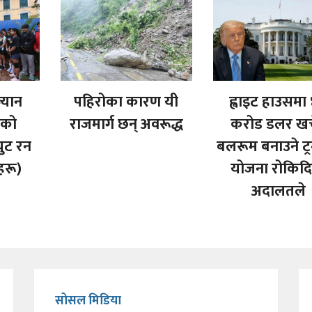
्यान
पहिरोका कारण यी
ह्वाइट हाउसमा
ूको
राजमार्ग छन् अवरूद्ध
करोड डलर खर्
्युट रन
बलरूम बनाउने ट्र
हरू)
योजना रोकिद
अदालतले
सोसल मिडिया