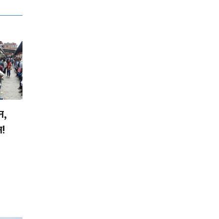
न,
न!