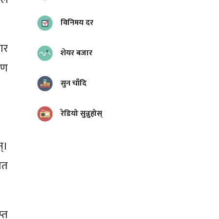
विनिमय दर
ार
शेयर बजार
षण
सुन चाँदि
रेडियो सुन्नुहोस्
्।
 मत
्त