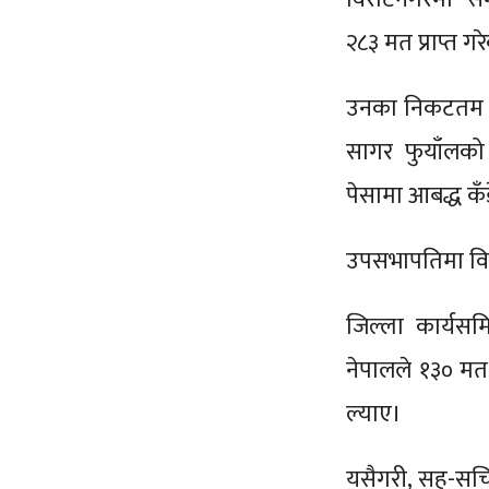
२८३ मत प्राप्त ग
उनका निकटतम प्र
सागर फुयाँलको 
पेसामा आबद्ध कँ
उपसभापतिमा विमल
​जिल्ला कार्य
नेपालले १३० मत प
ल्याए।
यसैगरी, सह-सचिव