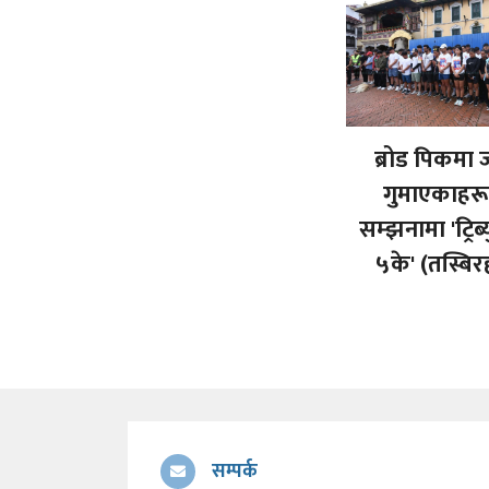
ब्रोड पिकमा ज
गुमाएकाहर
सम्झनामा 'ट्रिब
५के' (तस्बिर
सम्पर्क