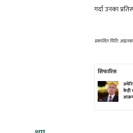
गर्दा उनका प्रति
प्रकाशित मिति: आइतबा
सिफारिस
वर्षकै सबभन्दा धेरै कमाउने
अमेरि
मलयालम क्राइम थ्रिलर, हेर्नुस्
केही व
युट्युबमा
आक्र