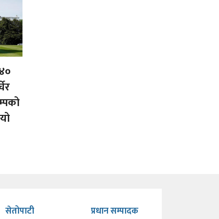
 ४०
चेर
म्पको
ियो
सेतोपाटी
प्रधान सम्पादक