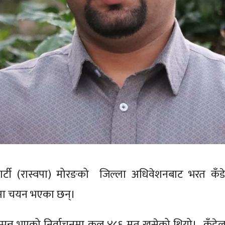
्त्र पार्टी (रास्वपा) मोरङको जिल्ला अधिवेशनबाट भरत कँड
मा चयन भएका छन्।
पन्न भएको निर्वाचनमा कुल ४८६ मत खसेको थियो। कँडेल