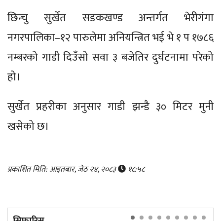
छिन्चु सुर्खेत सडकखण्ड अन्तर्गत भेरीगंगा
नगरपालिका–१२ पारुलेमा अनियन्त्रित भई भे १ प १७८६
नम्बरको गाडी दिउँसो सवा ३ बजेतिर दुर्घटनामा परेको
हो।
सुर्खेत प्रहरीका अनुसार गाडी झन्डै ३० मिटर मुनी
खसेको छ।
प्रकाशित मिति: आइतबार, जेठ २४, २०८३
१८:५८