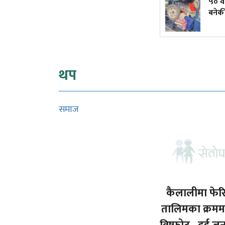
भारतका ६ सहरले साम्प्रदायिक
५० व
हिंसाबारे हामीलाई के सिकाउँछन्?
बनेक
थप
समाज
कैलालीमा फेरि
तालिमका क्रममा 