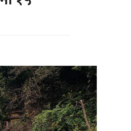
चना १५