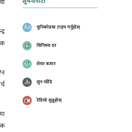
सूचनापाटी
यी
युनिकोडमा टाइप गर्नुहोस्
्र
डक
विनिमय दर
शेयर बजार
ऐन
सुन चाँदि
्च
रेडियो सुन्नुहोस्
मा
िक