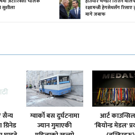
र्षमा अटोरिक्सा चालक
हतियार भण्डार रित्तिन थाले
ी सुशीला
रक्षामन्त्री हेगसेथसँग रिसाए ट्
मागे जबाफ
 सैन्य
ग्वार्को बस दुर्घटनामा
आर्ट काउन्सि
ग्रिनेड
ज्यान गुमाएकी
'बियोन्ड मेडल' प्र