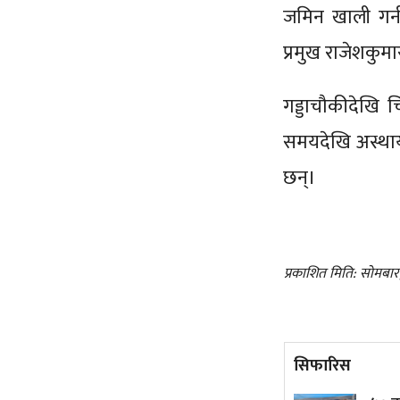
जमिन खाली गर्न
प्रमुख राजेशकु
गड्डाचौकीदेखि 
समयदेखि अस्थाय
छन्।
प्रकाशित मिति: सोमबा
सिफारिस