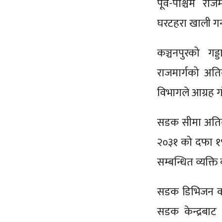
पूर्व-पश्चिम र
घरटहरा खाली गर
कञ्चनपुरको गड्
राजमार्गको अत
विभागले आग्रह ग
सडक सीमा अतिक
२०३१ को दफा १९
सम्बन्धित व्यक्त
सडक डिभिजन कार्
सडक केन्द्रबाट