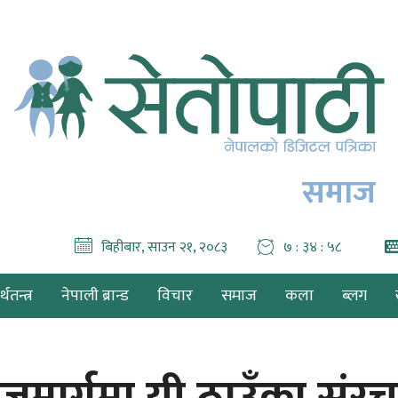
समाज
बिहीबार, साउन २१, २०८३
७ : ३५ : ००
थतन्त्र
नेपाली ब्रान्ड
विचार
समाज
कला
ब्लग