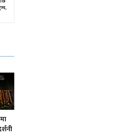
पछि
लाभांश क्षमताले पनि तानेन बजार
रम्प,
लमा
दर्शनी