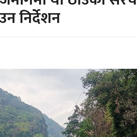
 राजमार्गमा यी ठाउँका संर
उन निर्देशन