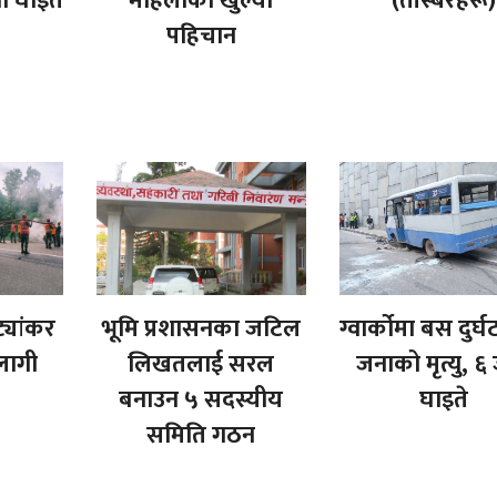
ा घाइते
महिलाको खुल्यो
(तस्बिरहरू)
पहिचान
ट्यांकर
भूमि प्रशासनका जटिल
ग्वार्कोमा बस दुर्
लागी
लिखतलाई सरल
जनाको मृत्यु, ६
बनाउन ५ सदस्यीय
घाइते
समिति गठन