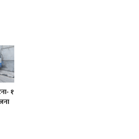
घटना- १
 जना