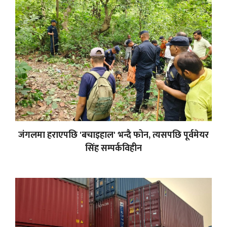
जंगलमा हराएपछि 'बचाइहाल' भन्दै फोन, त्यसपछि पूर्वमेयर
सिंह सम्पर्कविहीन