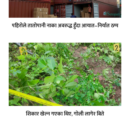
पहिरोले तातोपानी नाका अवरुद्ध हुँदा आयात–निर्यात ठप्प
शिकार खेल्न गएका थिए, गोली लागेर बिते