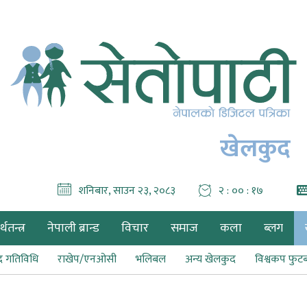
खेलकुद
शनिबार, साउन २३, २०८३
२ : ०० : १९
थतन्त्र
नेपाली ब्रान्ड
विचार
समाज
कला
ब्लग
द गतिविधि
राखेप/एनओसी
भलिबल
अन्य खेलकुद
विश्वकप फु