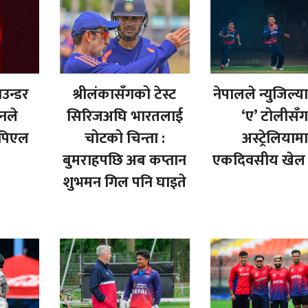
उन्डर
श्रीलंकासँगको टेस्ट
नेपालले न्युजिल्य
नले
सिरिजअघि भारतलाई
‘ए’ टोलीसँ
नपिएल
चोटको चिन्ता :
अस्ट्रेलियामा
बुमराहपछि अब कप्तान
एकदिवसीय खेल ख
शुभमन गिल पनि घाइते