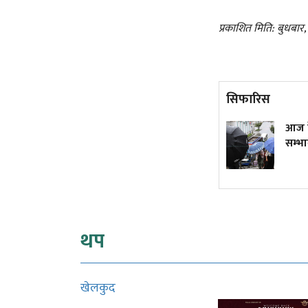
प्रकाशित मिति: बुधबार
सिफारिस
लगातार लाभांश नदिएका यी
आज केह
कम्पनीले यसपालि के गर्लान्?
सम्भाव
थप
खेलकुद