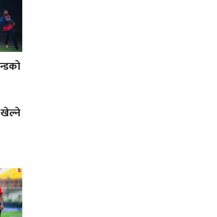
ान्डको
ग
ेल्ने