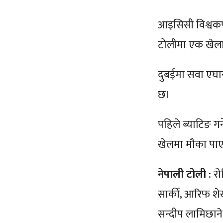
आइसिसी विश्वकप 
टोलीमा एक खेला
दुबईमा सवा एघार
छ।
पहिले ब्याटिङ गर
खेलमा मौका पाए
नेपाली टोली
: रो
सार्की, आरिफ शेख
सन्दीप लामिछान