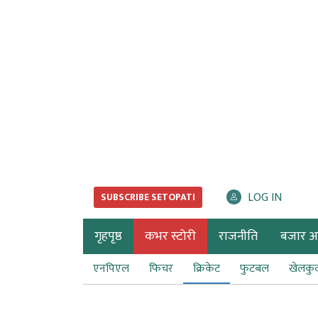
LOG IN
SUBSCRIBE SETOPATI
गृहपृष्ठ
कभर स्टोरी
राजनीति
बजार अर्
एनपिएल
फिचर
क्रिकेट
फुटबल
खेलकु