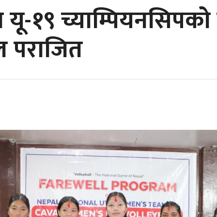
 यू-१९ च्याम्पियनसिपको
ल पराजित