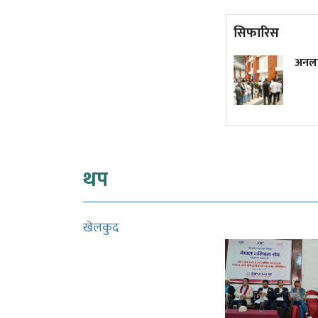
सिफारिस
वर्षकै सबभन्दा धेरै कमाउने
अनलाइ
मलयालम क्राइम थ्रिलर, हेर्नुस्
युट्युबमा
थप
खेलकुद