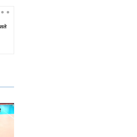
सले
'इथा' अर्थात् इतिहास, दर्शन र नारी
चेतनाको त्रिवेणी