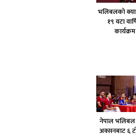
भलिबलको क्याले
१९ वटा वार्
कार्यक्रम
नेपाल भलिबल 
अक्सनबाट ६ ट