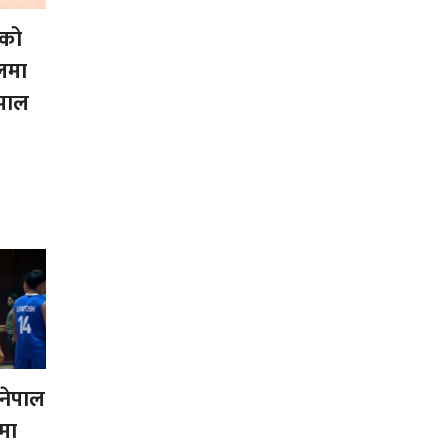
को
लमा
पाल
नेपाल
टमा