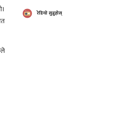
ो।
रेडियो सुन्नुहोस्
ात
ले