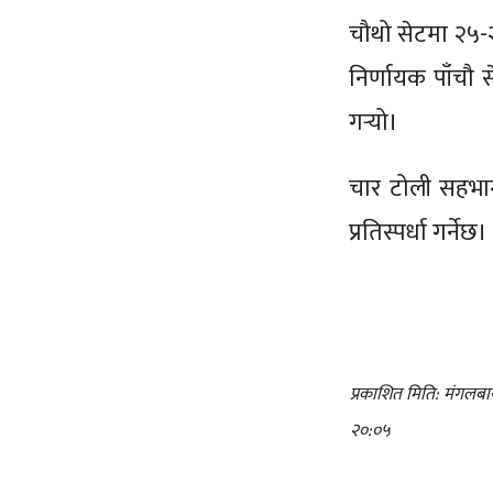
चौथो सेटमा २५-२
निर्णायक पाँचौ 
गर्‍यो।
चार टोली सहभाग
प्रतिस्पर्धा गर्नेछ।
प्रकाशित मिति: मंगलबा
२०:०५