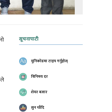
सूचनापाटी
नो
युनिकोडमा टाइप गर्नुहोस्
विनिमय दर
ले
शेयर बजार
सुन चाँदि