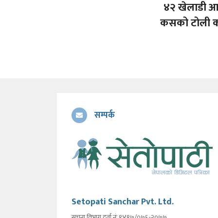
४२ खेलाडी आ
कसको टोली क
सम्पर्क
Setopati Sanchar Pvt. Ltd.
सूचना विभाग दर्ता नंः १४१७/०७६-२०७७