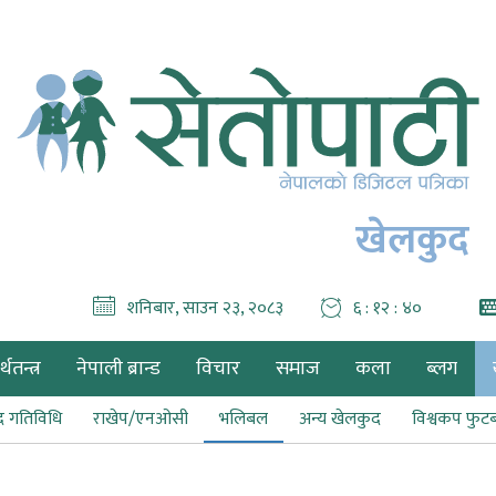
खेलकुद
शनिबार, साउन २३, २०८३
६ : १२ : ४१
थतन्त्र
नेपाली ब्रान्ड
विचार
समाज
कला
ब्लग
द गतिविधि
राखेप/एनओसी
भलिबल
अन्य खेलकुद
विश्वकप फु