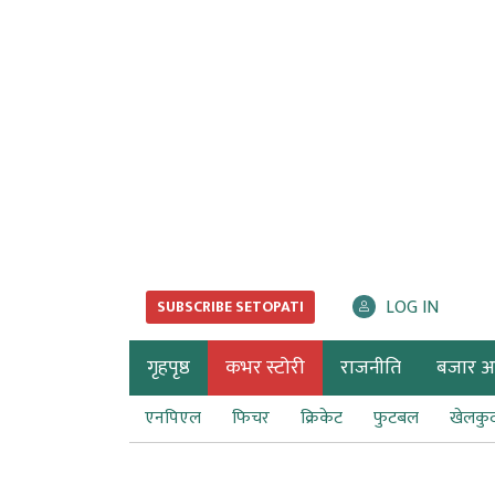
LOG IN
SUBSCRIBE SETOPATI
गृहपृष्ठ
कभर स्टोरी
राजनीति
बजार अर्
एनपिएल
फिचर
क्रिकेट
फुटबल
खेलकु