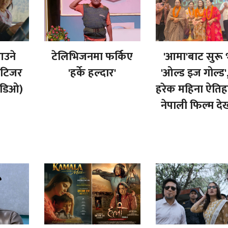
आउने
टेलिभिजनमा फर्किए
'आमा'बाट सुरू
ो टिजर
'हर्के हल्दार'
'ओल्ड इज गोल्ड
िडिओ)
हरेक महिना ऐति
नेपाली फिल्म दे