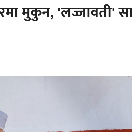
ा मुकुन, 'लज्जावती' स