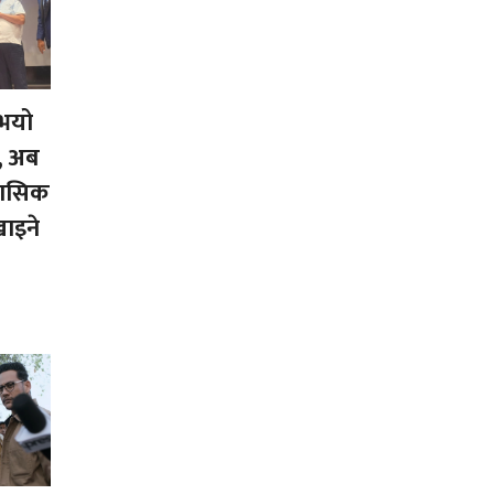
 भयो
', अब
हासिक
खाइने