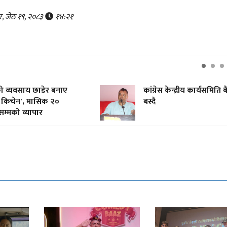
र, जेठ १९, २०८३
१४:२१
ो व्यवसाय छाडेर बनाए
कांग्रेस केन्द्रीय कार्यसमिति बै
िचेन', मासिक २०
बस्दै
को व्यापार