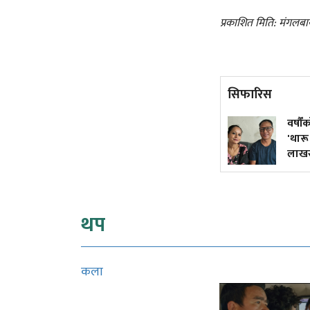
प्रकाशित मिति: मंगलबा
सिफारिस
अमेरिकी खुफिया रिपोर्ट– रूसले
वर्षौंक
केही वर्षभित्र नेटो राष्ट्रमाथि
'थारू क
आक्रमण गर्न सक्छ
लाखसम्म
थप
कला