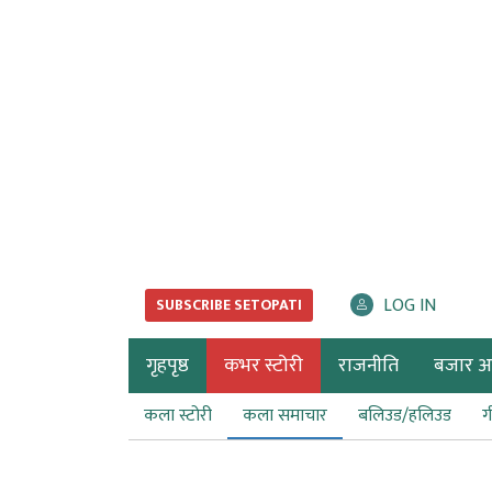
LOG IN
SUBSCRIBE SETOPATI
गृहपृष्ठ
कभर स्टोरी
राजनीति
बजार अर्
कला स्टोरी
कला समाचार
बलिउड/हलिउड
ग