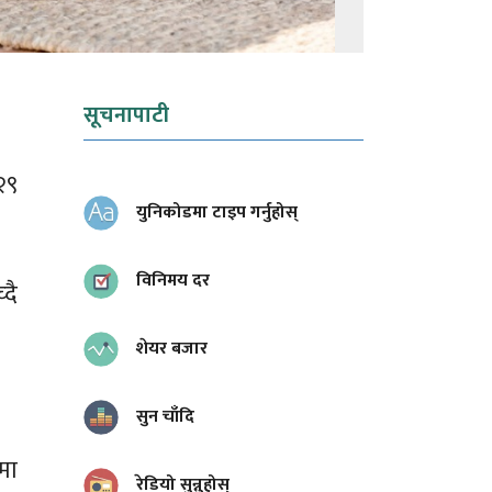
सूचनापाटी
२९
युनिकोडमा टाइप गर्नुहोस्
विनिमय दर
दै
शेयर बजार
सुन चाँदि
मा
रेडियो सुन्नुहोस्