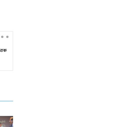
ठक
एआईको जुवामा हारिरहेको संसार,
बेखबर नेपाल!