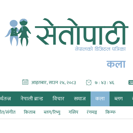
कला
आइतबार, साउन २४, २०८३
७ : ४३ : ४७
थतन्त्र
नेपाली ब्रान्ड
विचार
समाज
कला
ब्लग
ीत/संगीत
किताब
ब्लग/रिभ्यु
गसिप
रंगमञ्च
किम्फ