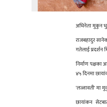
अभिनेता मुकुन 
राजबहादुर सानेक
गतेलाई प्रदर्शन
निर्माण पक्षका अ
४५ दिनमा छाया
'लज्जावती' मा म
छायांकन सेटबा