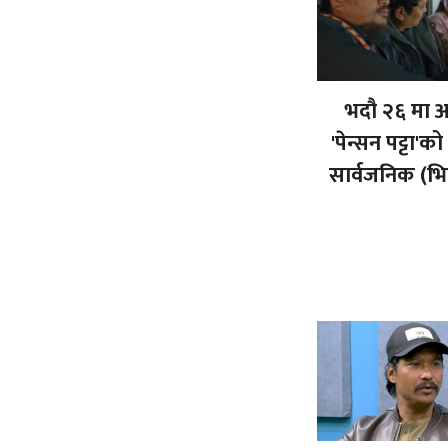
भदौ २६ मा 
'पेन्सन पट्टा'क
सार्वजनिक (भ