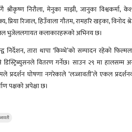
गै श्रीकृष्ण निरौला, मेनुका माझी, जानुका विश्वकर्मा, के
्य, प्रिया रिजाल, हिउँवाला गौतम, रामहरि खड्का, विनोद श्रेष
ाजल भुजेललगायत कलाकारहरूको अभिनय छ।
न्द्व निर्देशन, तारा थापा ‘किम्भे’को सम्पादन रहेको फिल्म
े डिस्ट्रिब्युसनले वितरण गर्नेछ। साउन २९ मा हालसम्म अन
्मले प्रदर्शन घोषणा नगरेकाले ‘लज्जावती’ले एकल प्रदर्शन
ाण पक्षको अपेक्षा छ।
्जावती