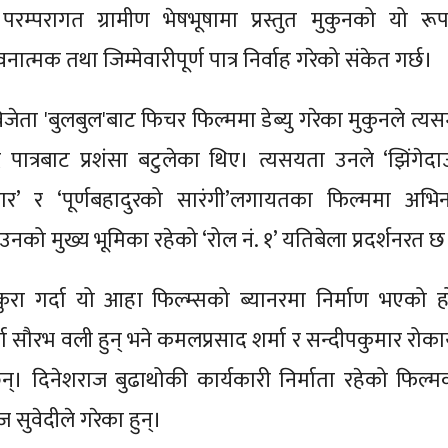
रम्परागत ग्रामीण भेषभूषामा प्रस्तुत मुकुनको यो रूप
ात्मक तथा जिम्मेवारीपूर्ण पात्र निर्वाह गरेको संकेत गर्छ।
र विजेता 'बुलबुल'बाट फिचर फिल्ममा डेब्यु गरेका मुकुनले त्य
्र पात्रबाट प्रशंसा बटुलेका थिए। त्यसयता उनले ‘झिंगेदाउ
उपहार’ र ‘पूर्णबहादुरको सारंगी’लगायतका फिल्ममा अभि
नको मुख्य भूमिका रहेको ‘रोल नं. १’ यतिबेला प्रदर्शनरत छ
कुरा गर्दा यो आहा फिल्म्सको ब्यानरमा निर्माण भएको ह
ता सौरभ वली हुन् भने कमलप्रसाद शर्मा र सन्दीपकुमार रोका
छन्। दिनेशराज बुढाथोकी कार्यकारी निर्माता रहेको फिल्म
 सुवेदीले गरेका हुन्।