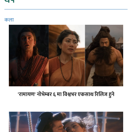
कला
'रामायण' नोभेम्बर ६ मा विश्वभर एकसाथ रिलिज हुने