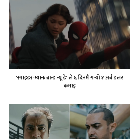
'स्पाइडर-म्यानः ब्रान्ड न्यू डे' ले ६ दिनमै गर्‍यो १ अर्ब डलर
कमाइ