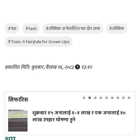
#यश
#Yash
#टक्सिकः अ फेयरीटेल फर ग्रोन अप्स
#टक्सिक
#Toxic: A Fairytale for Grown-Ups
प्रकाशित मिति: बुधबार, वैशाख १६, २०८३
१३:१२
सिफारिस
१५ जनालाई १–१ लाख र एक जनालाई १०
त्रिपुरेश्वरमा त
 घोषणा हुने
(तस्बिरहरू)
थप