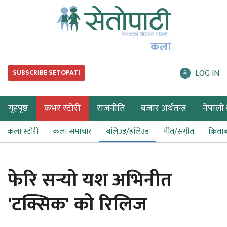
कला
LOG IN
SUBSCRIBE SETOPATI
गृहपृष्ठ
कभर स्टोरी
राजनीति
बजार अर्थतन्त्र
नेपाली ब
कला स्टोरी
कला समाचार
बलिउड/हलिउड
गीत/संगीत
किता
फेरि सर्‍यो यश अभिनीत
'टक्सिक' को रिलिज