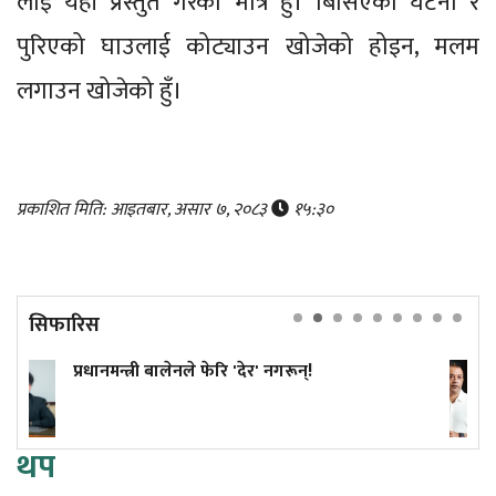
लाई यहाँ प्रस्तुत गरेको मात्र हुँ। बिर्सिएको घटना र
पुरिएको घाउलाई कोट्याउन खोजेको होइन, मलम
लगाउन खोजेको हुँ।
प्रकाशित मिति: आइतबार, असार ७, २०८३
१५:३०
सिफारिस
ले फेरि 'देर' नगरून्!
कांग्रेस विवाद निरूप
सुनुवाइको मौका दिए
थप