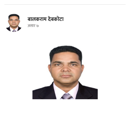
बालकराम देबकोटा
असार ७