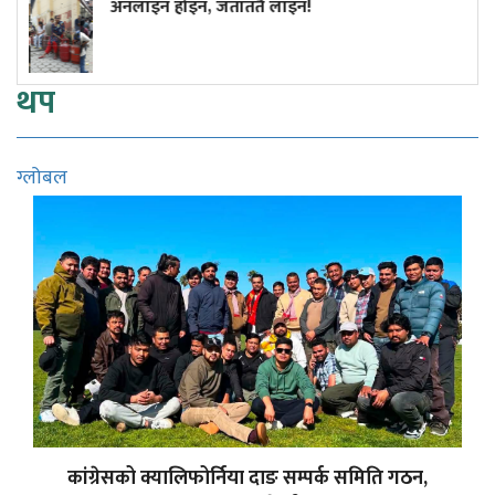
ाइन!
अमेरिकी खुफिया रिपोर्ट– रूसले
राष्ट्रमाथि आक्रमण गर्न सक्छ
थप
ग्लोबल
कांग्रेसको क्यालिफोर्निया दाङ सम्पर्क समिति गठन,