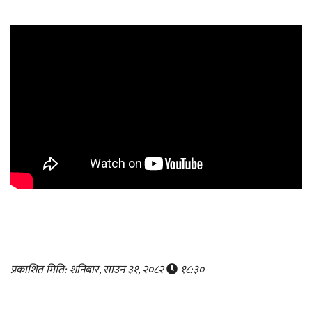
प्रकाशित मिति: शनिबार, साउन ३१, २०८२
१८:३०