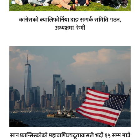
कांग्रेसको क्यालिफोर्निया दाङ सम्पर्क समिति गठन,
अध्यक्षमा रेग्मी
सान फ्रान्सिस्कोको महावाणिज्यदूतावासले भदौ १५ सम्म मात्रै