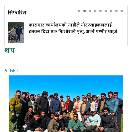
सिफारिस
को गाडीले मोटरसाइकललाई
दुर्घटनाले डुबेको व्यवसा
रको मृत्यु, अर्का गम्भीर घाइते
कमाइले
थप
ग्लोबल