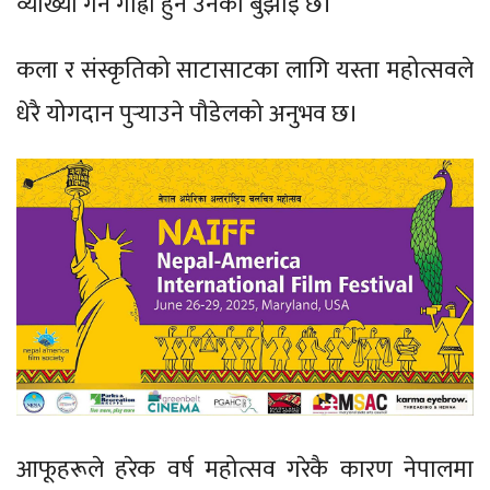
व्याख्या गर्न गाह्रो हुने उनको बुझाइ छ।
कला र संस्कृतिको साटासाटका लागि यस्ता महोत्सवले
धेरै योगदान पुर्‍याउने पौडेलको अनुभव छ।
आफूहरूले हरेक वर्ष महोत्सव गरेकै कारण नेपालमा