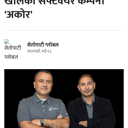
खोलेको सफ्टवेयर कम्पनी
'अकोर'
सेतोपाटी ग्लोबल
काठमाडौं, भदौ १३