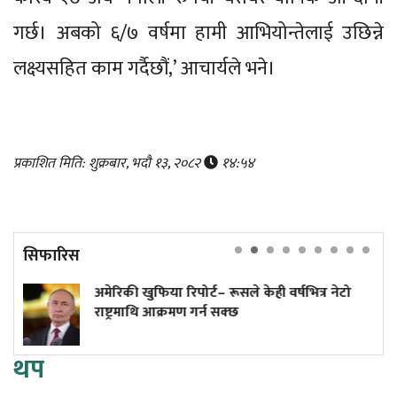
गर्छ। अबको ६/७ वर्षमा हामी आभियोन्तेलाई उछिन्ने
लक्ष्यसहित काम गर्दैछौं,’ आचार्यले भने।
प्रकाशित मिति: शुक्रबार, भदौ १३, २०८२
१४:५४
सिफारिस
िया रिपोर्ट– रूसले केही वर्षभित्र नेटो
अनलाइन होइन,
 आक्रमण गर्न सक्छ
थप