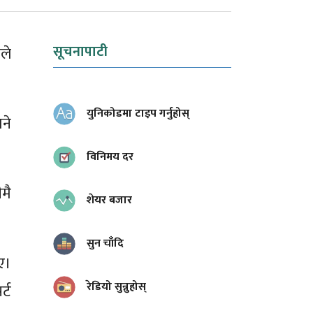
सूचनापाटी
ले
युनिकोडमा टाइप गर्नुहोस्
ने
विनिमय दर
मै
शेयर बजार
सुन चाँदि
ए।
रेडियो सुन्नुहोस्
र्ट