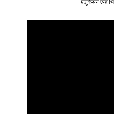
एजुकेसन एन्ड भि