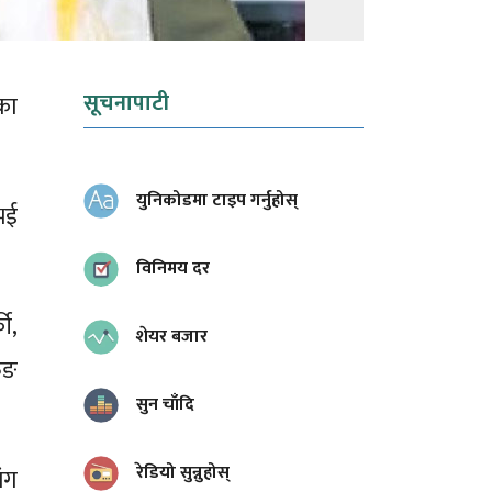
सूचनापाटी
का
युनिकोडमा टाइप गर्नुहोस्
भई
विनिमय दर
ी,
शेयर बजार
ुङ
सुन चाँदि
रेडियो सुन्नुहोस्
जंग