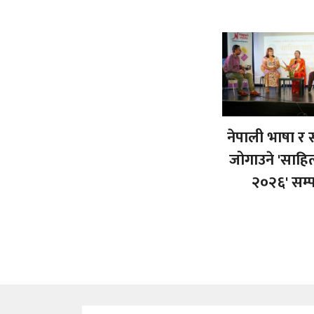
नेपाली भाषा र 
जोगाउने 'साहित
२०२६' सम्पन