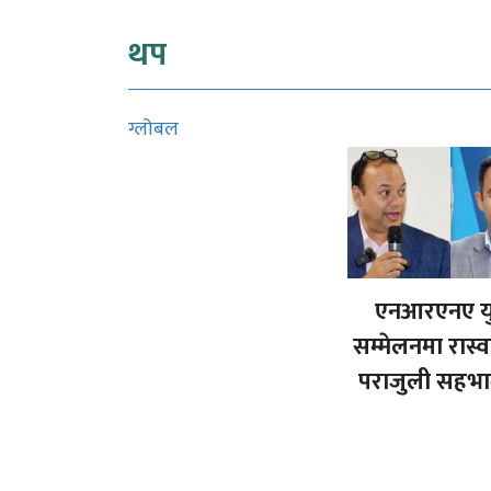
थप
ग्लोबल
एनआरएनए य
सम्मेलनमा रास्व
पराजुली सहभाग