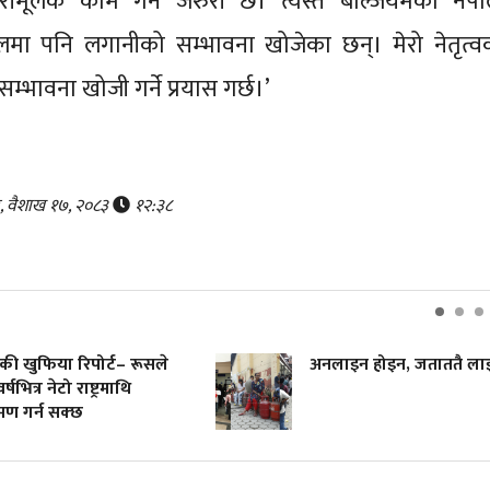
मूलक काम गर्न जरुरी छ। त्यस्तै बेल्जियमका नेपा
ालमा पनि लगानीको सम्भावना खोजेका छन्। मेरो नेतृत्व
्भावना खोजी गर्ने प्रयास गर्छ।’
र, वैशाख १७, २०८३
१२:३८
की खुफिया रिपोर्ट– रूसले
अनलाइन होइन, जताततै ला
र्षभित्र नेटो राष्ट्रमाथि
मण गर्न सक्छ