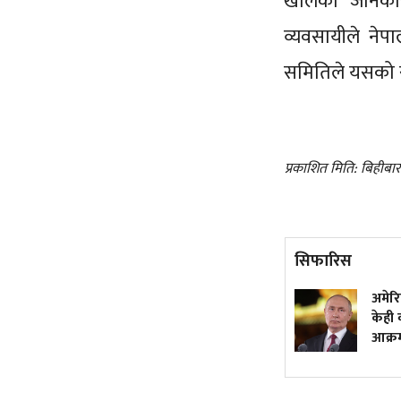
खालका जानकारी
व्यवसायीले नेप
समितिले यसको सम
प्रकाशित मिति: बिहीबा
सिफारिस
वर्षकै सबभन्दा धेरै कमाउने
अमेरि
मलयालम क्राइम थ्रिलर, हेर्नुस्
केही व
युट्युबमा
आक्र