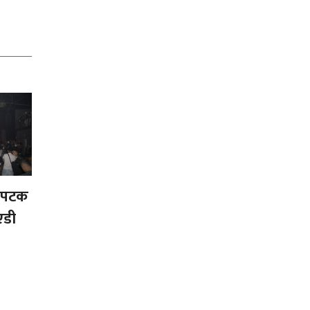
लोपटक
एडी