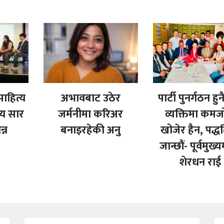
साहित्य
अभावबाट उठेर
पार्टी पुनर्गठन हुन
्य सार
जर्मनीमा करिअर
व्यक्तिमा कमज
्न
बनाइरहेकी अनु
खोजेर हैन, पद्ध
जान्छौं- पूर्वमुख्यम
शेरधन राई