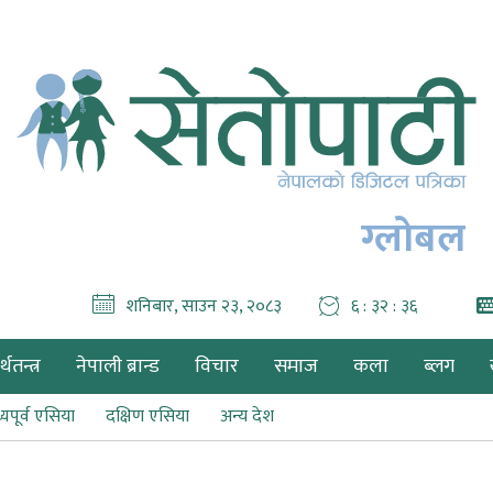
ग्लोबल
शनिबार, साउन २३, २०८३
६ : ३२ : ३८
थतन्त्र
नेपाली ब्रान्ड
विचार
समाज
कला
ब्लग
्यपूर्व एसिया
दक्षिण एसिया
अन्य देश