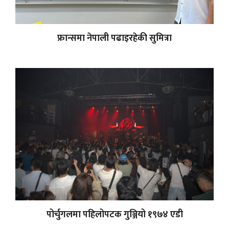
फ्रान्समा नेपाली पढाइरहेकी सुमित्रा
पोर्चुगलमा पहिलोपटक गुञ्जियो १९७४ एडी