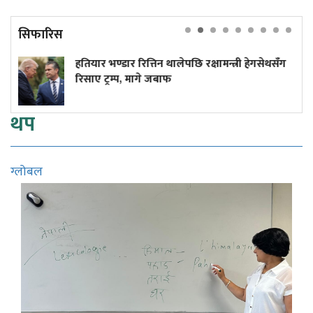
सिफारिस
र भण्डार रित्तिन थालेपछि रक्षामन्त्री हेगसेथसँग
लाभांश क
 ट्रम्प, मागे जबाफ
थप
ग्लोबल