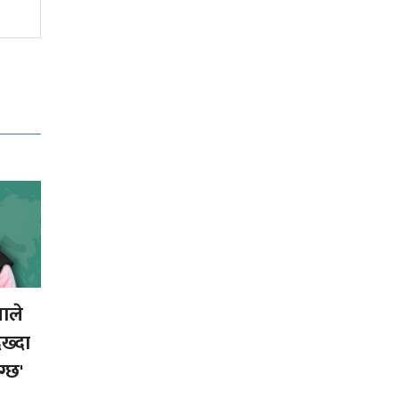
ाले
ख्दा
ग्छ'