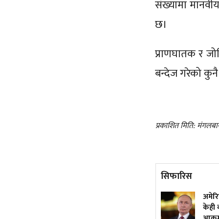
संख्यामा मानवीय 
छ।
प्राणघातक र जोख
बन्देज गरेको कु
प्रकाशित मिति: मंगलबा
सिफारिस
वर्षकै सबभन्दा धेरै कमाउने
अमेरि
मलयालम क्राइम थ्रिलर, हेर्नुस्
केही व
युट्युबमा
आक्र