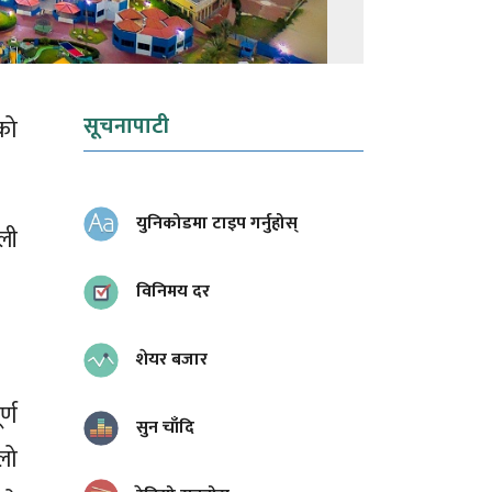
सूचनापाटी
को
युनिकोडमा टाइप गर्नुहोस्
ली
विनिमय दर
शेयर बजार
्ण
सुन चाँदि
लो