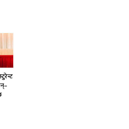
ुरेन्ट
न्–
छ