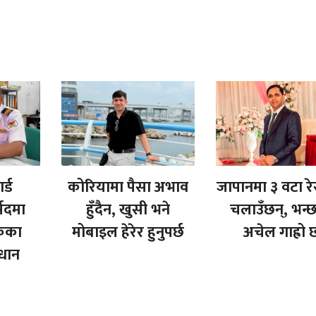
र्ड
कोरियामा पैसा अभाव
जापानमा ३ वटा रेस्ट
्सदमा
हुँदैन, खुसी भने
चलाउँछन्, भन्छ
ुकका
मोबाइल हेरेर हुनुपर्छ
अचेल गाह्रो 
धान