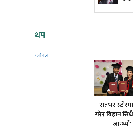
थप
ग्लोबल
'रातभर स्टोरम
गरेर बिहान सिध
जान्थ्यौं'