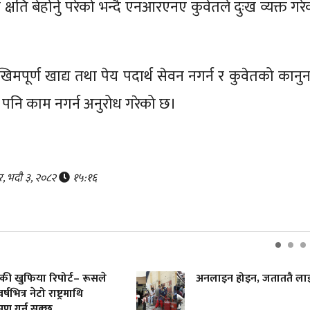
क्षति बेहोर्नु परेको भन्दै एनआरएनए कुवेतले दुःख व्यक्त गर
िमपूर्ण खाद्य तथा पेय पदार्थ सेवन नगर्न र कुवेतको कानुन
नै पनि काम नगर्न अनुरोध गरेको छ।
र, भदौ ३, २०८२
१५:१६
की खुफिया रिपोर्ट– रूसले
अनलाइन होइन, जताततै ला
र्षभित्र नेटो राष्ट्रमाथि
मण गर्न सक्छ