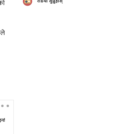
रेडियो सुन्नुहोस्
ेको
ले
इन!
'इथा' अर्थात् इतिहास, दर्शन र नारी
चेतनाको त्रिवेणी