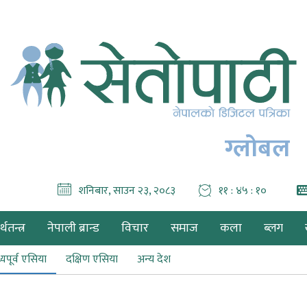
ग्लोबल
शनिबार, साउन २३, २०८३
११ : ४५ : १२
थतन्त्र
नेपाली ब्रान्ड
विचार
समाज
कला
ब्लग
्यपूर्व एसिया
दक्षिण एसिया
अन्य देश