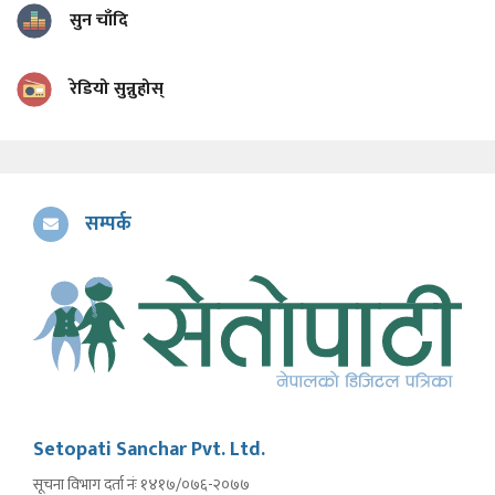
सुन चाँदि
रेडियो सुन्नुहोस्
सम्पर्क
Setopati Sanchar Pvt. Ltd.
सूचना विभाग दर्ता नंः १४१७/०७६-२०७७