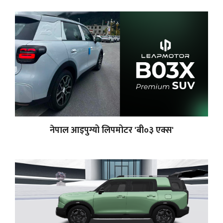
नेपाल आइपुग्यो लिपमोटर 'बी०३ एक्स'