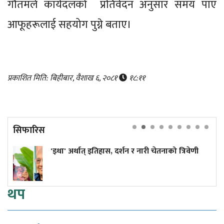
गौतमले कार्यदलको प्रतिवेदन अनुसार समय पाए
आफूहरूलाई सहयोग पुग्ने बताए।
प्रकाशित मिति: बिहीबार, वैशाख ६, २०८१
१८:११
सिफारिस
ात् इतिहास, दर्शन र नारी चेतनाको त्रिवेणी
५ उदाहरण दिँद
आशालाग्दा प
थप