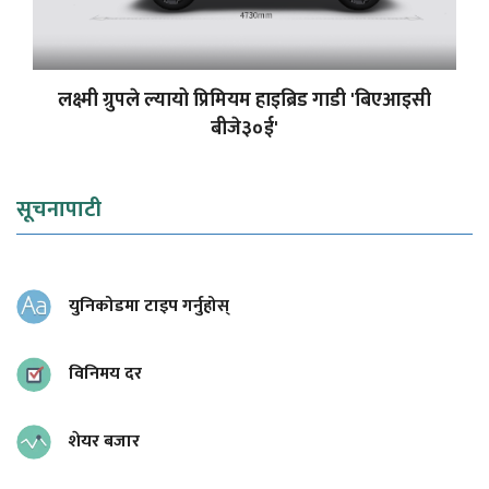
लक्ष्मी ग्रुपले ल्यायो प्रिमियम हाइब्रिड गाडी 'बिएआइसी
बीजे३०ई'
सूचनापाटी
युनिकोडमा टाइप गर्नुहोस्
विनिमय दर
शेयर बजार