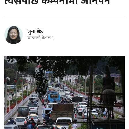
त्यसपछि कम्पनीमा जानैपर्ने
जुना श्रेष्ठ
काठमाडौं, वैशाख ६