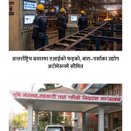
अन्तर्राष्ट्रिय बजारमा एआईको फड्को, बारा–पर्साका उद्योग
अटोमेसनमै सीमित