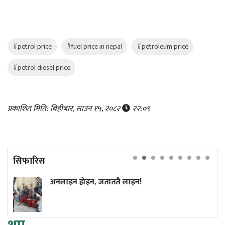
#petrol price
#fuel price in nepal
#petroleum price
#petrol diesel price
प्रकाशित मिति: बिहीबार, साउन १५, २०८२
२२:०९
सिफारिस
इन, जताततै लाइन!
अमेरिकी खुफिया
राष्ट्रमाथि आक्