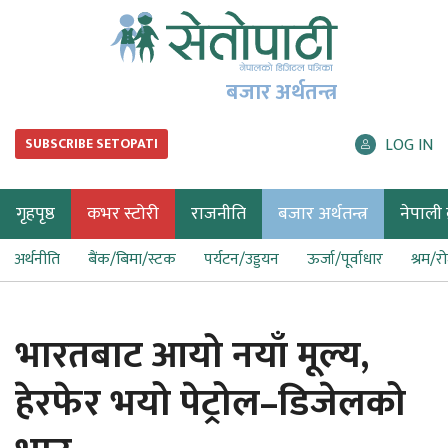
बजार अर्थतन्त्र
LOG IN
SUBSCRIBE SETOPATI
गृहपृष्ठ
कभर स्टोरी
राजनीति
बजार अर्थतन्त्र
नेपाली ब
अर्थनीति
बैंक/बिमा/स्टक
पर्यटन/उड्डयन
ऊर्जा/पूर्वाधार
श्रम/र
भारतबाट आयो नयाँ मूल्य,
हेरफेर भयो पेट्रोल–डिजेलको