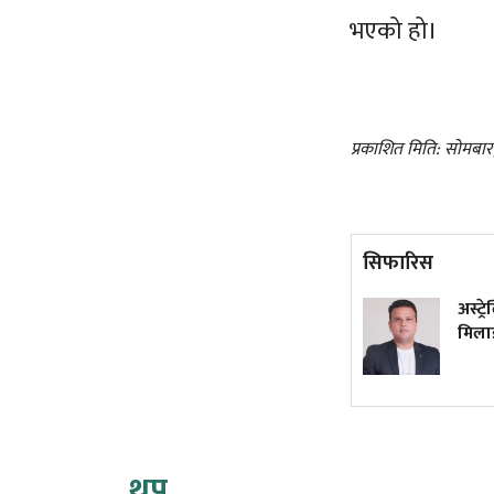
भएको हो।
प्रकाशित मिति: सोमबा
सिफारिस
कांग्रेस विवाद निरूपण गर्दा
अस्ट्र
आयोगले देउवा पक्षलाई
मिलाइद
सुनुवाइको मौका दिएको थियो कि
थिएन?
थप