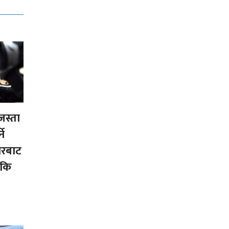
जस्ता
ने
ारबाट
 कि