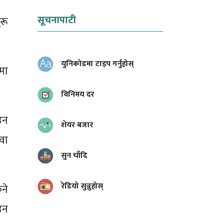
सूचनापाटी
रू
युनिकोडमा टाइप गर्नुहोस्
मा
विनिमय दर
उन
शेयर बजार
वा
सुन चाँदि
रेडियो सुन्नुहोस्
ने
उन