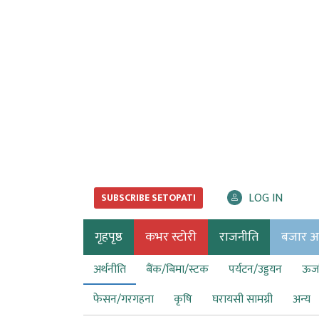
LOG IN
SUBSCRIBE SETOPATI
गृहपृष्ठ
कभर स्टोरी
राजनीति
बजार अर्
अर्थनीति
बैंक/बिमा/स्टक
पर्यटन/उड्डयन
ऊर्ज
फेसन/गरगहना
कृषि
घरायसी सामग्री
अन्य