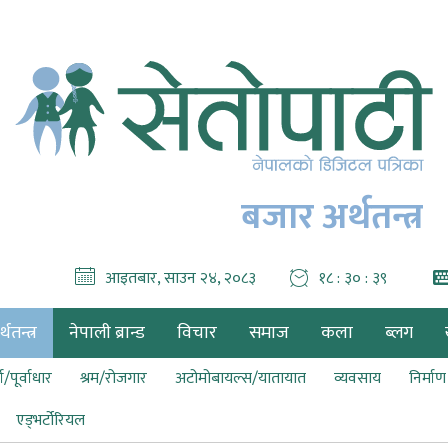
बजार अर्थतन्त्र
आइतबार, साउन २४, २०८३
१८ : ३० : ४०
थतन्त्र
नेपाली ब्रान्ड
विचार
समाज
कला
ब्लग
ा/पूर्वाधार
श्रम/रोजगार
अटोमोबायल्स/यातायात
व्यवसाय
निर्मा
एड्भर्टोरियल