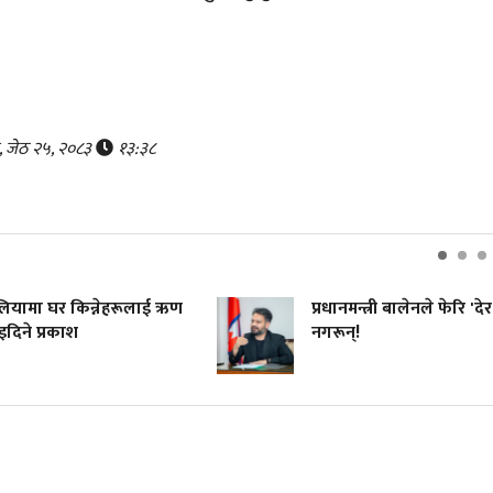
र, जेठ २५, २०८३
१३:३८
ेलियामा घर किन्नेहरूलाई ऋण
प्रधानमन्त्री बालेनले फेरि 'देर'
िने प्रकाश
नगरून्!