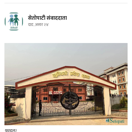
सेतोपाटी संवाददाता
दाङ, असार २४
फाइल।