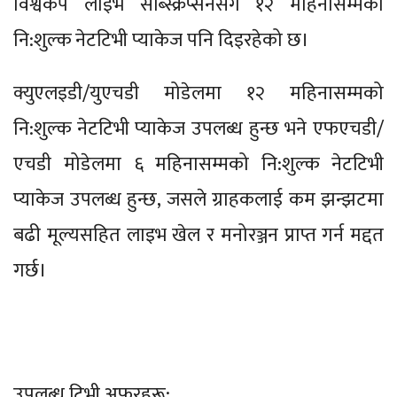
विश्वकप लाइभ सब्स्क्रिप्सनसँगै १२ महिनासम्मको
नि:शुल्क नेटटिभी प्याकेज पनि दिइरहेको छ।
क्युएलइडी/युएचडी मोडेलमा १२ महिनासम्मको
नि:शुल्क नेटटिभी प्याकेज उपलब्ध हुन्छ भने एफएचडी/
एचडी मोडेलमा ६ महिनासम्मको नि:शुल्क नेटटिभी
प्याकेज उपलब्ध हुन्छ, जसले ग्राहकलाई कम झन्झटमा
बढी मूल्यसहित लाइभ खेल र मनोरञ्जन प्राप्त गर्न मद्दत
गर्छ।
उपलब्ध टिभी अफरहरू: