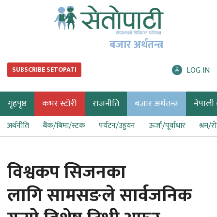
बजार अर्थतन्त्र
LOG IN
SUBSCRIBE SETOPATI
गृहपृष्ठ
कभर स्टोरी
राजनीति
बजार अर्थतन्त्र
नेपाली ब
अर्थनीति
बैंक/बिमा/स्टक
पर्यटन/उड्डयन
ऊर्जा/पूर्वाधार
श्रम/र
विश्वकप सिजनका
लागि सामसङले सार्वजनिक