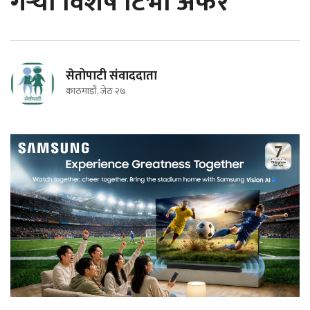
गर्‍यो विशेष टिभी अफर
सेतोपाटी संवाददाता
काठमाडौं, जेठ २७