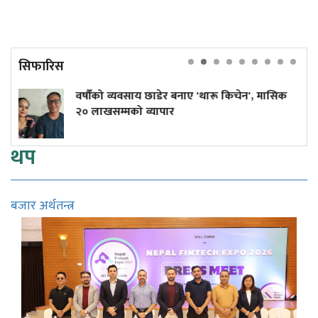
सिफारिस
को व्यवसाय छाडेर बनाए 'थारू किचेन', मासिक
कांग्रेस के
सम्मको व्यापार
थप
बजार अर्थतन्त्र