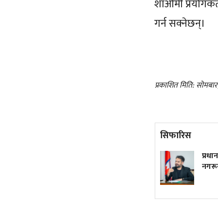
शाओमी प्रयोगकर्
गर्न सक्नेछन्।
प्रकाशित मिति: सोमबा
सिफारिस
ट्रम्पले फेरि जारी गरे जन्मकै
प्रधानम
आधारमा नागरिकता नदिने
नगरून्
कार्यकारी आदेश