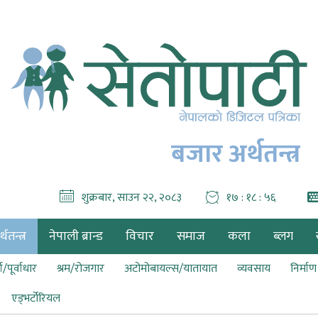
बजार अर्थतन्त्र
शुक्रबार, साउन २२, २०८३
१७ : १८ : ५७
थतन्त्र
नेपाली ब्रान्ड
विचार
समाज
कला
ब्लग
ा/पूर्वाधार
श्रम/रोजगार
अटोमोबायल्स/यातायात
व्यवसाय
निर्मा
एड्भर्टोरियल