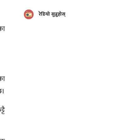
रेडियो सुन्नुहोस्
का
का
छ।
टै