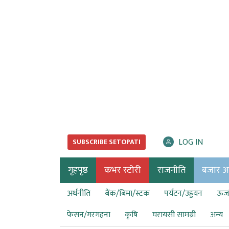
LOG IN
SUBSCRIBE SETOPATI
गृहपृष्ठ
कभर स्टोरी
राजनीति
बजार अर्
अर्थनीति
बैंक/बिमा/स्टक
पर्यटन/उड्डयन
ऊर्ज
फेसन/गरगहना
कृषि
घरायसी सामग्री
अन्य