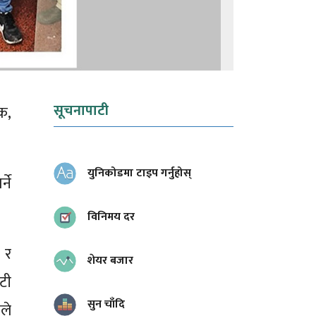
सूचनापाटी
क,
युनिकोडमा टाइप गर्नुहोस्
ने
विनिमय दर
 र
शेयर बजार
टी
सुन चाँदि
ले