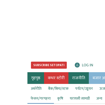
LOG IN
SUBSCRIBE SETOPATI
गृहपृष्ठ
कभर स्टोरी
राजनीति
बजार अर्
अर्थनीति
बैंक/बिमा/स्टक
पर्यटन/उड्डयन
ऊर्ज
फेसन/गरगहना
कृषि
घरायसी सामग्री
अन्य