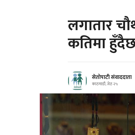
लगातार चौथ
कतिमा हुँदै
सेतोपाटी संवाददाता
काठमाडौं, जेठ २५