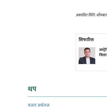
प्रकाशित मिति: सोमबा
सिफारिस
कांग्रेस विवाद निरूपण गर्दा
अस्ट्
आयोगले देउवा पक्षलाई
मिलाइ
सुनुवाइको मौका दिएको थियो कि
थिएन?
थप
बजार अर्थतन्त्र