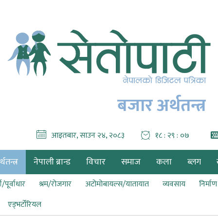
बजार अर्थतन्त्र
आइतबार, साउन २४, २०८३
१८ : २९ : ०८
थतन्त्र
नेपाली ब्रान्ड
विचार
समाज
कला
ब्लग
ा/पूर्वाधार
श्रम/रोजगार
अटोमोबायल्स/यातायात
व्यवसाय
निर्मा
एड्भर्टोरियल