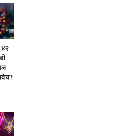
ा ४२
्यो
आज
नबेच?