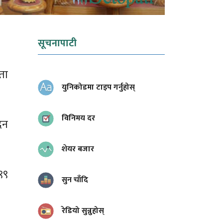
सूचनापाटी
ता
युनिकोडमा टाइप गर्नुहोस्
विनिमय दर
िन
शेयर बजार
९९
सुन चाँदि
रेडियो सुन्नुहोस्