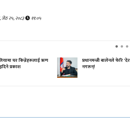
र, जेठ २५, २०८३
११:०५
रेलियामा घर किन्नेहरूलाई ऋण
प्रधानमन्त्री बालेनले फेरि 'देर
दिने प्रकाश
नगरून्!