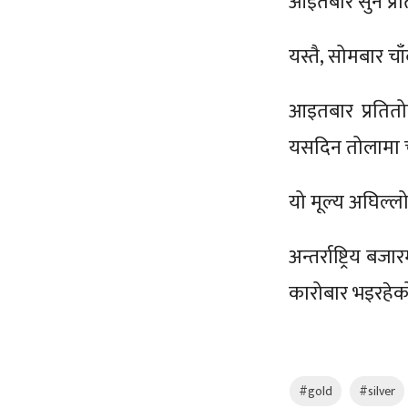
आइतबार सुन प्र
यस्तै, सोमबार चा
आइतबार प्रतित
यसदिन तोलामा च
यो मूल्य अघिल्लो
अन्तर्राष्ट्रिय
कारोबार भइरहेक
#gold
#silver