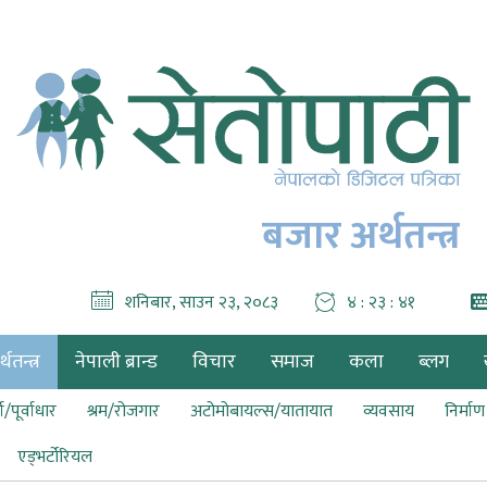
बजार अर्थतन्त्र
शनिबार, साउन २३, २०८३
४ : २३ : ४२
थतन्त्र
नेपाली ब्रान्ड
विचार
समाज
कला
ब्लग
ा/पूर्वाधार
श्रम/रोजगार
अटोमोबायल्स/यातायात
व्यवसाय
निर्मा
एड्भर्टोरियल