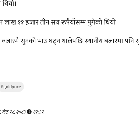
ो थियो।
तीन लाख ११ हजार तीन सय रूपैयाँसम्म पुगेको थियो।
्टिय बजारमै सुनको भाउ घट्न थालेपछि स्थानीय बजारमा पनि स
#goldprice
र, जेठ २८, २०८३
१२:३२