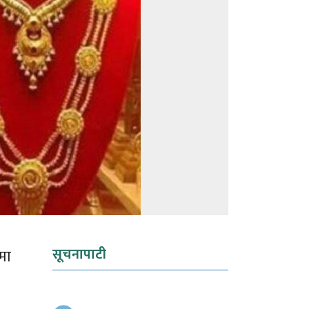
सूचनापाटी
ुमा