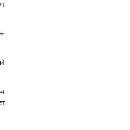
मा
रू
को
्च
वा