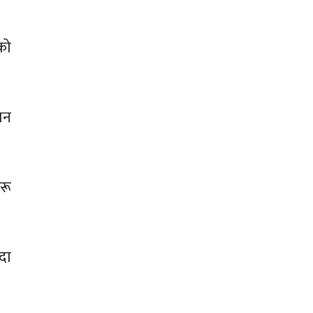
को
ान
हरू
दा