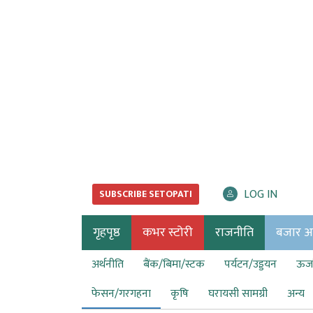
LOG IN
SUBSCRIBE SETOPATI
गृहपृष्ठ
कभर स्टोरी
राजनीति
बजार अर्
अर्थनीति
बैंक/बिमा/स्टक
पर्यटन/उड्डयन
ऊर्ज
फेसन/गरगहना
कृषि
घरायसी सामग्री
अन्य