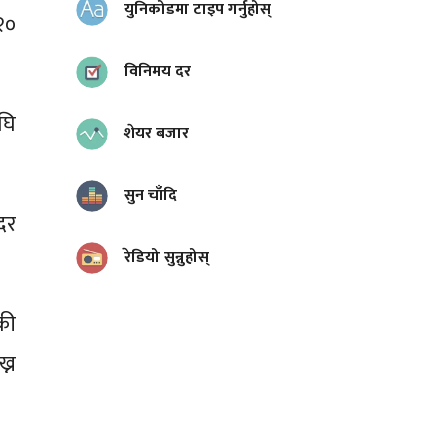
युनिकोडमा टाइप गर्नुहोस्
२०
विनिमय दर
घि
शेयर बजार
सुन चाँदि
दर
रेडियो सुन्नुहोस्
की
्न