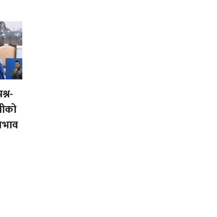
श्न-
त्रीको
 अभाव