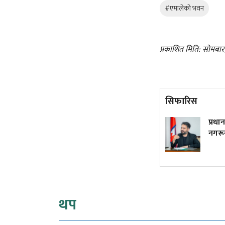
#एमालेको भवन
प्रकाशित मिति: सोमबार
सिफारिस
ट्रम्पले फेरि जारी गरे जन्मकै
प्रधानमन्त्री
आधारमा नागरिकता नदिने
नगरून्!
कार्यकारी आदेश
थप