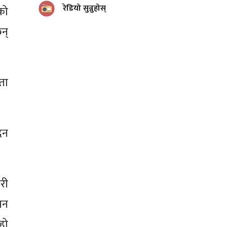
रेडियो सुन्नुहोस्
को
न्
ता
िन
री
सन
हो