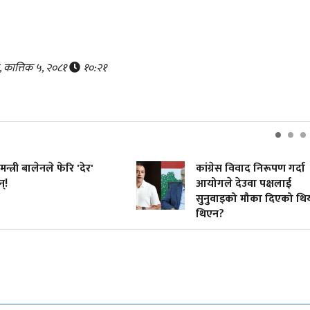
, कात्तिक ५, २०८१
१०:२१
 बालेनले फेरि 'देर'
कांग्रेस विवाद निरूपण गर्दा
आयोगले देउवा पक्षलाई
सुनुवाइको मौका दिएको थियो कि
थिएन?