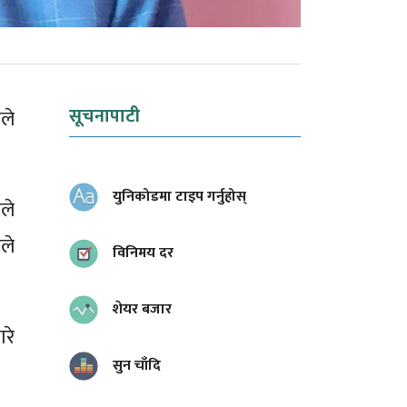
सूचनापाटी
ले
युनिकोडमा टाइप गर्नुहोस्
ले
ले
विनिमय दर
शेयर बजार
रे
सुन चाँदि