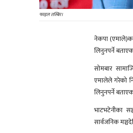
फाइल तस्बिर।
नेकपा (एमाले)क
लिनुनपर्ने बताए
सोमबार सामाजि
एमालेले गरेको न
लिनुनपर्ने बताएक
भाटभटेनीका सञ्
सार्वजनिक मञ्च