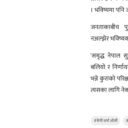
। भविष्यमा पनि 
जनताकाबीच पुगे
नअल्झेर भविष्यको
'समृद्ध नेपाल 
बलियो र निर्णायक
भन्ने कुराको पर
त्यसका लागि ने
#केपी शर्मा ओली
#