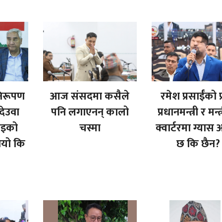
 निरूपण
आज संसदमा कसैले
रमेश प्रसाईंको प्र
देउवा
पनि लगाएनन् कालो
प्रधानमन्त्री र मन्
वाइको
चस्मा
क्वार्टरमा ग्यास
ियो कि
छ कि छैन?