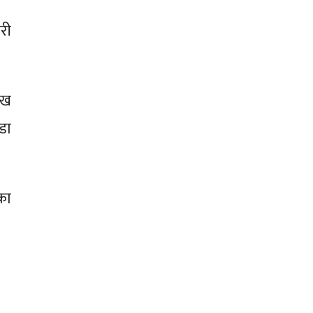
री
 ख
डा
का