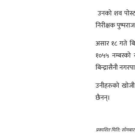
उनको शव पोस्टमर
निरीक्षक पुष्पर
असार १८ गते बि
१०५५ नम्बरको य
बिन्द्रासैनी न
उनीहरुको खोजी क
छैनन्।
प्रकाशित मिति: सोमबा