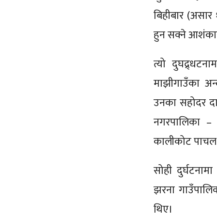
बिहीबार (असार १
हुन सक्ने आशंक
त्यो दुघद्र्धट
माझीगाउँका अन
उनका सहोदर दाइ
नगरपालिका – २
कालीकोट पाचल झ
सोही दुर्घटना
झरना गाउँपालिक
थिए।