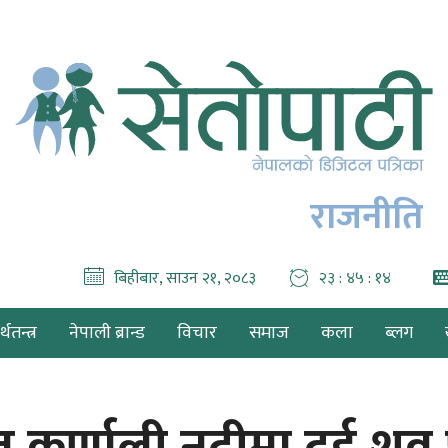
राजनीति
बिहीबार, साउन २१, २०८३
२३ : ४५ : १५
थतन्त्र
नेपाली ब्रान्ड
विचार
समाज
कला
ब्लग