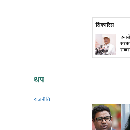
सिफारिस
अमेरिकाको लामो दूरीका मिसाइल
एमाले क
भण्डार रित्तिँदै!
सरकारहरू
सकस, कही
थप
राजनीति