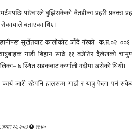
्टमपछि परिवारले बुझिसकेको बैतडीका प्रहरी प्रवक्ता प्रह
ाज रोकायाले बताएका थिए।
हानीपख सुर्खेतबाट कालीकोट जाँदै गरेको क.प्र.०२–००१
ात्रुबाहक गाडी बिहान साढे ११ बजेतिर दैलेखको चामुण्
गरपालिका– ७ स्थित सडकबाट कर्णाली नदीमा खसेको थियो।
ार्य जारी रहेपनि हालसम्म गाडी र यात्रु फेला पर्न सके
र, असार २२, २०८३
११:४०