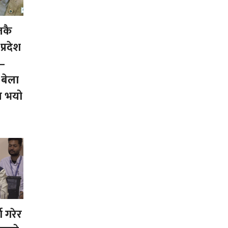
तकै
प्रदेश
्–
 बेला
ि भयो
्ण गरेर