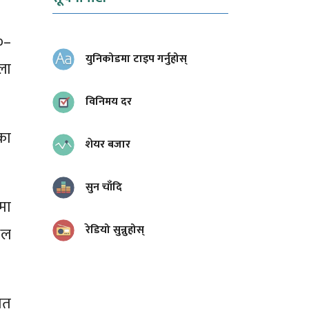
०–
युनिकोडमा टाइप गर्नुहोस्
ला
विनिमय दर
का
शेयर बजार
सुन चाँदि
मा
रेडियो सुन्नुहोस्
थल
गत