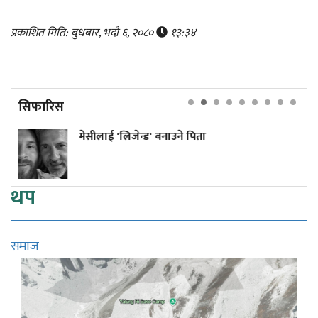
प्रकाशित मिति: बुधबार, भदौ ६, २०८०
१३:३४
सिफारिस
्ड' बनाउने पिता
यलुङ–रि हिमपहिरो
पाँच जनाको शव
थप
समाज