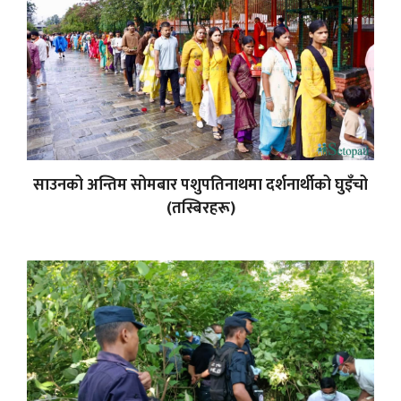
साउनको अन्तिम सोमबार पशुपतिनाथमा दर्शनार्थीको घुइँचो
(तस्बिरहरू)