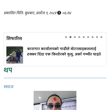
प्रकाशित मिति: बुधबार, असोज ९, २०८१
०६:१४
सिफारिस
कारागार कार्यालयको गाडीले मोटरसाइकललाई
दुर्
ठक्कर दिँदा एक किशोरको मृत्यु, अर्का गम्भीर घाइते
कमा
थप
समाज