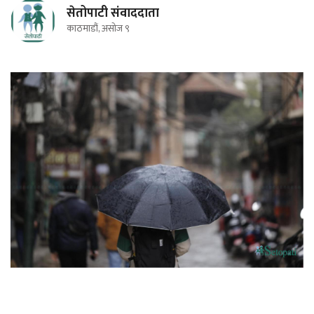
सेतोपाटी संवाददाता
काठमाडौं, असोज ९