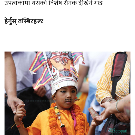
उपत्यकामा यसको विशेष रौनक देखिने गर्छ।
हेर्नुस् तस्बिरहरूः