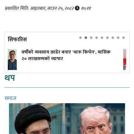
प्रकाशित मिति: आइतबार, साउन २५, २०८२
१०:११
सिफारिस
सिक
कांग्रेस केन्द्रीय कार्यसमिति बैठक बस्दै
थप
समाज