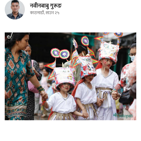
नवीनबाबु गुरूङ
काठमाडौं, साउन २५