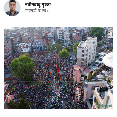
नवीनबाबु गुरूङ
काठमाडौं, वैशाख ८