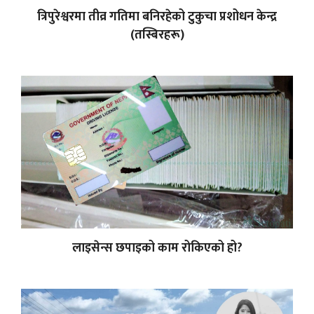
त्रिपुरेश्वरमा तीव्र गतिमा बनिरहेको टुकुचा प्रशोधन केन्द्र
(तस्बिरहरू)
लाइसेन्स छपाइको काम रोकिएको हो?