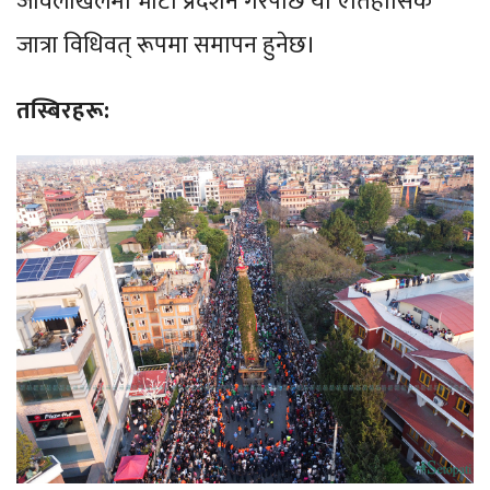
जावलाखेलमा भोटो प्रदर्शन गरेपछि यो ऐतिहासिक
जात्रा विधिवत् रूपमा समापन हुनेछ।
तस्बिरहरू: