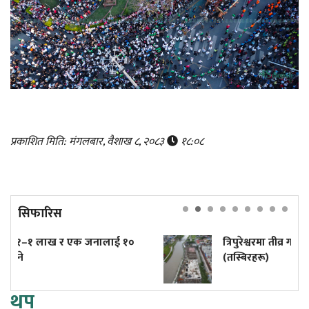
प्रकाशित मिति: मंगलबार, वैशाख ८, २०८३
१८:०८
सिफारिस
ई १०
त्रिपुरेश्वरमा तीव्र गतिमा बनिरहेको टुकुचा प्रशोधन केन
(तस्बिरहरू)
थप