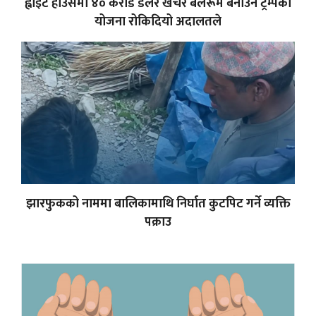
ह्वाइट हाउसमा ४० करोड डलर खर्चेर बलरूम बनाउने ट्रम्पको
योजना रोकिदियो अदालतले
झारफुकको नाममा बालिकामाथि निर्घात कुटपिट गर्ने व्यक्ति
पक्राउ