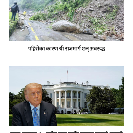
पहिरोका कारण यी राजमार्ग छन् अवरूद्ध