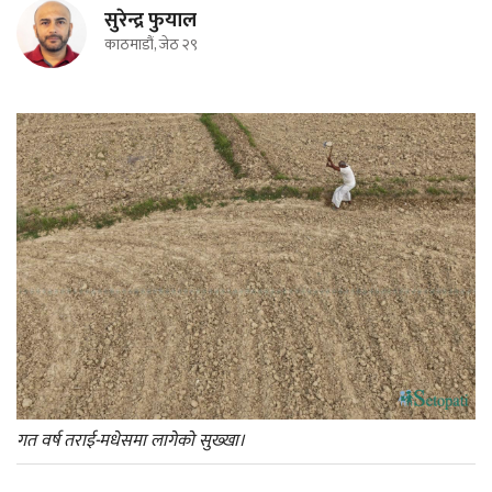
सुरेन्द्र फुयाल
काठमाडौं, जेठ २९
गत वर्ष तराई-मधेसमा लागेको सुख्खा।