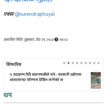
एक्सः
@surendraphuyal
प्रकाशित मिति: शुक्रबार, जेठ २९, २०८३
१४:०८
सिफारिस
कारी उद्योगमा
एक सिलिन्डर लिन बजारमा लाइन, आफ्नै 
उद्योग भने बन्द!
थप