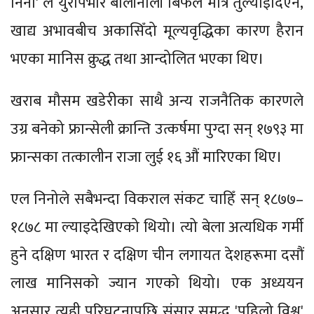
निनो' ले युरोपभरि बालीनाली बिफल मात्रै तुल्याइदिएन,
खाद्य अभावबीच अकासिँदो मूल्यवृद्धिका कारण हैरान
भएका मानिस क्रुद्ध तथा आन्दोलित भएका थिए।
खराब मौसम खडेरीका साथै अन्य राजनैतिक कारणले
उग्र बनेको फ्रान्सेली क्रान्ति उत्कर्षमा पुग्दा सन् १७९३ मा
फ्रान्सका तत्कालीन राजा लुई १६ औं मारिएका थिए।
एल निनोले सबैभन्दा विकराल संकट चाहिँ सन् १८७७–
१८७८ मा ल्याइदेखिएको थियो। त्यो बेला अत्यधिक गर्मी
हुने दक्षिण भारत र दक्षिण चीन लगायत देशहरूमा दसौं
लाख मानिसको ज्यान गएको थियो। एक अध्ययन
अनुसार त्यही परिघटनापछि संसार समृद्ध 'पहिलो विश्व'