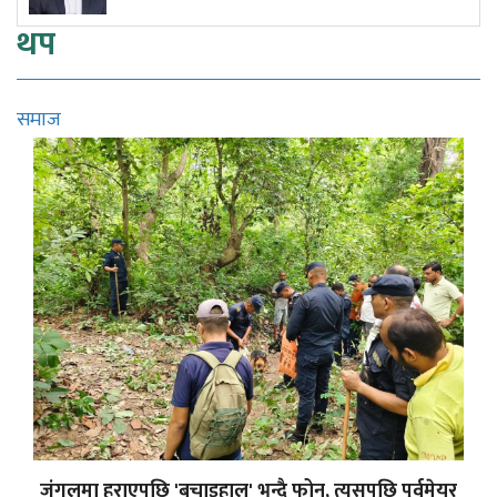
थप
समाज
जंगलमा हराएपछि 'बचाइहाल' भन्दै फोन, त्यसपछि पूर्वमेयर