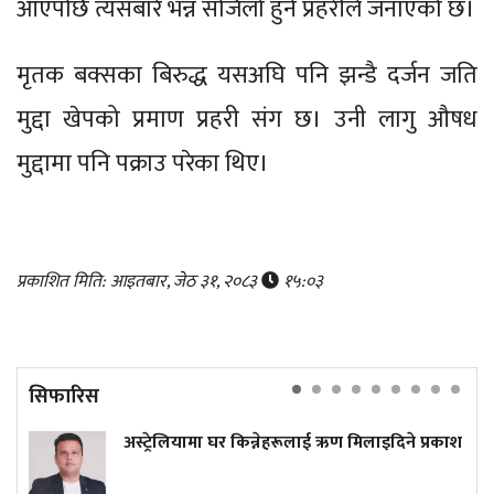
आएपछि त्यसबारे भन्न सजिलो हुने प्रहरीले जनाएको छ।
मृतक बक्सका बिरुद्ध यसअघि पनि झन्डै दर्जन जति
मुद्दा खेपको प्रमाण प्रहरी संग छ। उनी लागु औषध
मुद्दामा पनि पक्राउ परेका थिए।
प्रकाशित मिति: आइतबार, जेठ ३१, २०८३
१५:०३
सिफारिस
अस्ट्रेलियामा घर किन्नेहरूलाई ऋण मिलाइदिने प्रकाश