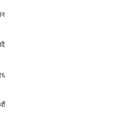
यन
दै
१६
ौं