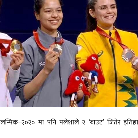
लम्पिक–२०२० मा पनि पलेशाले २ ‘बाउट’ जितेर इतिह