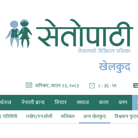
खेलकुद
शनिबार, साउन २३, २०८३
८ : ३७ : ००
थतन्त्र
नेपाली ब्रान्ड
विचार
समाज
कला
ब्लग
द गतिविधि
राखेप/एनओसी
भलिबल
अन्य खेलकुद
विश्वकप फु