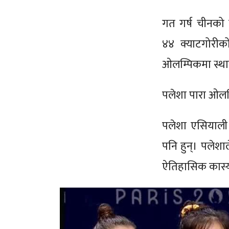
गत गर्ष चीनको 
४४ क्याटगोरीको
ओलम्पिकमा स्थान
पलेशा पारा ओलम
पलेशा एसियाली 
पनि हुन्। पलेश
ऐतिहासिक कास्