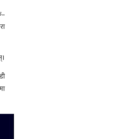
े–
रा
्।
डी
मा