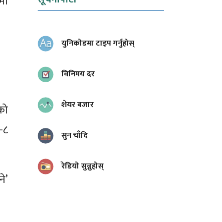
मा
युनिकोडमा टाइप गर्नुहोस्
विनिमय दर
शेयर बजार
को
-८
सुन चाँदि
रेडियो सुन्नुहोस्
े’