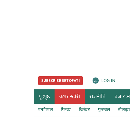
LOG IN
SUBSCRIBE SETOPATI
गृहपृष्ठ
कभर स्टोरी
राजनीति
बजार अर्
एनपिएल
फिचर
क्रिकेट
फुटबल
खेलकु