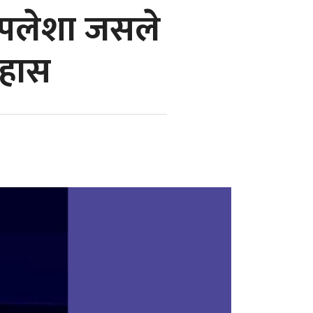
ी पलेशा जसले
िहास