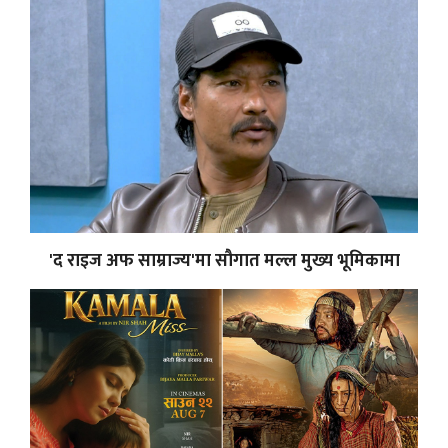
'द राइज अफ साम्राज्य'मा सौगात मल्ल मुख्य भूमिकामा