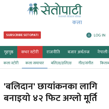
कला
LOG IN
SUBSCRIBE SETOPATI
गृहपृष्ठ
कभर स्टोरी
राजनीति
बजार अर्थतन्त्र
नेपाली ब
कला स्टोरी
कला समाचार
बलिउड/हलिउड
गीत/संगीत
किता
'बलिदान' छायांकनका लागि
बनाइयो ४२ फिट अग्लो मूर्ति