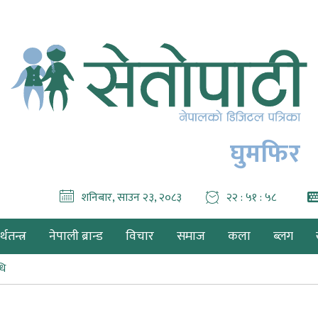
घुमफिर
शनिबार, साउन २३, २०८३
२२ : ५१ : ५९
थतन्त्र
नेपाली ब्रान्ड
विचार
समाज
कला
ब्लग
धि