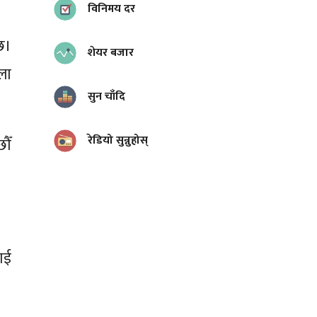
विनिमय दर
छ।
शेयर बजार
ला
सुन चाँदि
रेडियो सुन्नुहोस्
ौँ
लाई