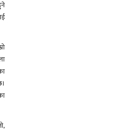
ने
ाई
रो
्ला
का
छ।
का
ो,