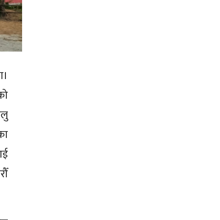
ा।
को
लु
का
ाई
ौँ