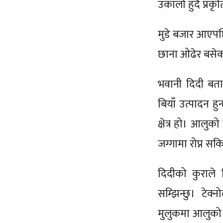
उकालो हुँदै प्रकृ
मुडे बजार आएपछ
छाना ओढेर बसेका
भवानी दिदी बता
बियाँ उत्पादन हु
क्षेत्र हो। आलुक
जग्गामा रोप्न सकि
दिदीको कुराले 
सम्झिन्छु। टेक
मुलुकमा आलुको बि