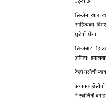
उठ्दो छ।
सिम्लेमा खाना 
साहित्यको विमर
छुटेको छैन।
सिम्लेबाट हिँड
अनिता!' झ्यालब
केही नसोची प्वाक
अचानक हाँसोको मु
नै स्त्रीलिंगी बन