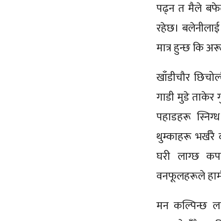
पढ्न त मैले बफे
रहेछ। बलेनीलाई 
मात्र हुन्छ कि अर
खाँडीचौर छिचोल्
गाडी मुडे ताकेर 
पहाडहरू स्नि
थुम्काहरू भर्ख
घरी लाग्छ कप
वनफूलहरूले हामी
मन कल्पिन्छ ला