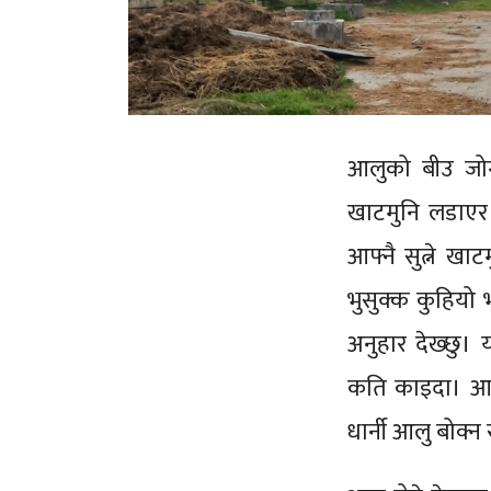
आलुको बीउ जोगा
खाटमुनि लडाएर र
आफ्नै सुत्ने खा
भुसुक्क कुहियो
अनुहार देख्छु।
कति काइदा। आलु
धार्नी आलु बोक्न