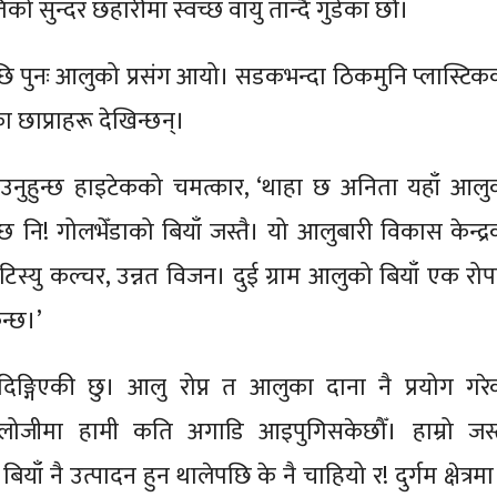
तिको सुन्दर छहारीमा स्वच्छ वायु तान्दै गुडेका छौँ।
ि पुनः आलुको प्रसंग आयो। सडकभन्दा ठिकमुनि प्लास्टिक
 छाप्राहरू देखिन्छन्।
उनुहुन्छ हाइटेकको चमत्कार, ‘थाहा छ अनिता यहाँ आलु
न्छ नि! गोलभेँडाको बियाँ जस्तै। यो आलुबारी विकास केन्द्र
ो टिस्यु कल्चर, उन्नत विजन। दुई ग्राम आलुको बियाँ एक रोप
न्छ।’
दिङ्गिएकी छु। आलु रोप्न त आलुका दाना नै प्रयोग गरे
्नोलोजीमा हामी कति अगाडि आइपुगिसकेछौँ। हाम्रो जस्
याँ नै उत्पादन हुन थालेपछि के नै चाहियो र! दुर्गम क्षेत्रम