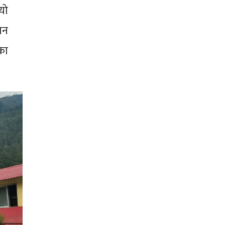
यो
मन
का