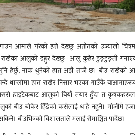
उन आमाले गरेको हत्ते देख्छु अतीतको उज्यालो चित्रम
ाखेका आलुको डङ्गुर देख्छु। आलु कुहेर डुङ्डुङ्ती गनाए
टमुनि हेर्छु, नाक थुनेको हात अझै ताजै छ। बीउ राखेको आ
 भन्दै थाप्लोमा हात राखेर निसार भएका गाउँकै बाआमाहरू
 यसरी हाइटेकबाट आलुको बियाँ तयार हुँदा त कृषकहरूल
को बीउ बोकेर हिँडेको कसैलाई थाहै नहुने। गोजीमै हजार
 सकिने। बीउभित्रको विशालताले मलाई रोमाञ्चित पार्दैछ।