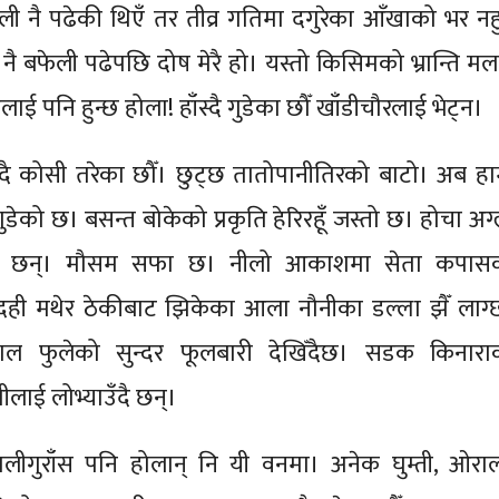
ली नै पढेकी थिएँ तर तीव्र गतिमा दगुरेका आँखाको भर नहु
नै बफेली पढेपछि दोष मेरै हो। यस्तो किसिमको भ्रान्ति मल
ूलाई पनि हुन्छ होला! हाँस्दै गुडेका छौँ खाँडीचौरलाई भेट्न।
दै कोसी तरेका छौँ। छुट्छ तातोपानीतिरको बाटो। अब हाम्
गुडेको छ। बसन्त बोकेको प्रकृति हेरिरहूँ जस्तो छ। होचा अग
ग्ध छन्। मौसम सफा छ। नीलो आकाशमा सेता कपास
रै दही मथेर ठेकीबाट झिकेका आला नौनीका डल्ला झैँ लाग्
ाल फुलेको सुन्दर फूलबारी देखिँदैछ। सडक किनारा
लाई लोभ्याउँदै छन्।
लीगुराँस पनि होलान् नि यी वनमा। अनेक घुम्ती, ओराल