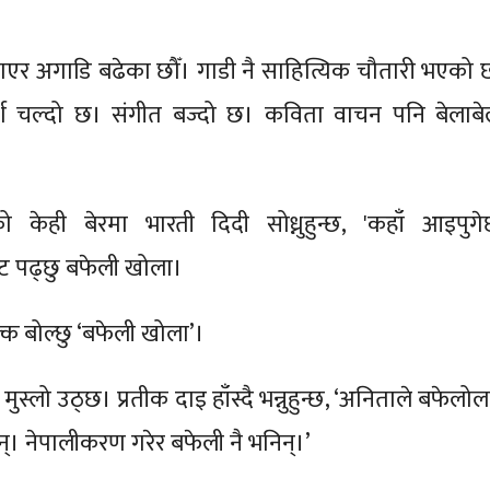
खाएर अगाडि बढेका छौँ। गाडी नै साहित्यिक चौतारी भएको 
्श चल्दो छ। संगीत बज्दो छ। कविता वाचन पनि बेलाबे
ेको केही बेरमा भारती दिदी सोध्नुहुन्छ, 'कहाँ आइपुगेछ
ाट पढ्छु बफेली खोला।
्क बोल्छु ‘बफेली खोला’।
स्लो उठ्छ। प्रतीक दाइ हाँस्दै भन्नुहुन्छ, ‘अनिताले बफेलो
ाइन्। नेपालीकरण गरेर बफेली नै भनिन्।’