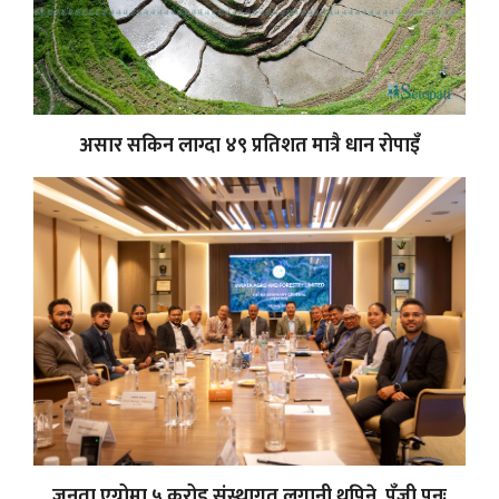
असार सकिन लाग्दा ४९ प्रतिशत मात्रै धान रोपाइँ
जनता एग्रोमा ५ करोड संस्थागत लगानी थपिने, पुँजी पुनः