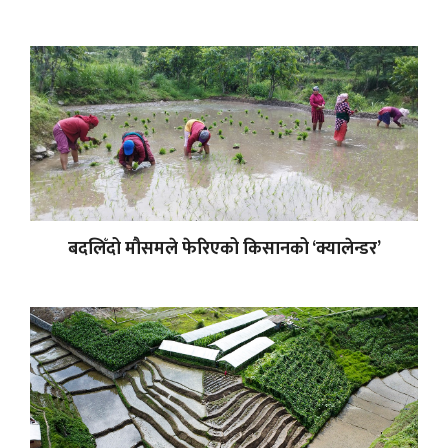
बदलिँदो मौसमले फेरिएको किसानको ‘क्यालेन्डर’