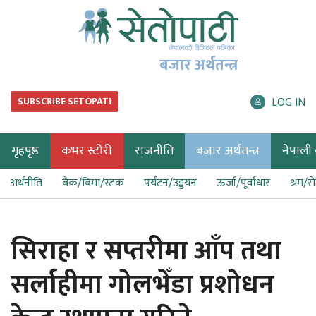
बजार अर्थतन्त्र
LOG IN
SUBSCRIBE SETOPATI
गृहपृष्ठ
कभर स्टोरी
राजनीति
बजार अर्थतन्त्र
नेपाली ब
अर्थनीति
बैंक/बिमा/स्टक
पर्यटन/उड्डयन
ऊर्जा/पूर्वाधार
श्रम/र
सिराहा र सप्तरीमा आँप तथा
सर्लाहीमा गोलभेँडा प्रशोधन