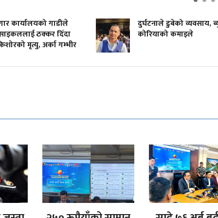
र्यालयको गाडीले
दुर्घटनाले डुबेको व्यवसाय, ब्युँताए
लाई ठक्कर दिँदा
कोरियाको कमाइले
मृत्यु, अर्का गम्भीर
भ जस्ता
२५० रूपैयाँको सामान
साढे ७६ अर्ब ब