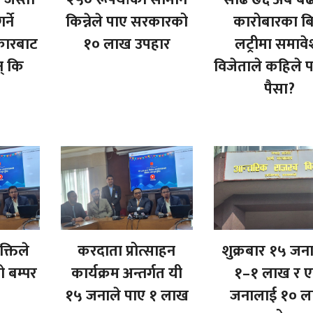
र्ने
किन्नेले पाए सरकारको
कारोबारका ब
कारबाट
१० लाख उपहार
लट्रीमा समावे
् कि
विजेताले कहिले प
?
पैसा?
क्तिले
करदाता प्रोत्साहन
शुक्रबार १५ जन
 बम्पर
कार्यक्रम अन्तर्गत यी
१–१ लाख र 
१५ जनाले पाए १ लाख
जनालाई १० 