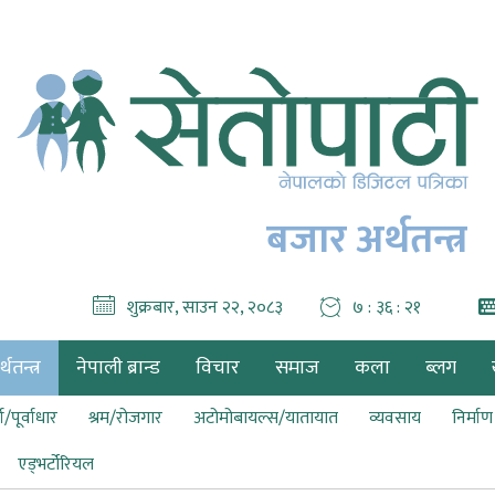
बजार अर्थतन्त्र
शुक्रबार, साउन २२, २०८३
७ : ३६ : २३
थतन्त्र
नेपाली ब्रान्ड
विचार
समाज
कला
ब्लग
ा/पूर्वाधार
श्रम/रोजगार
अटोमोबायल्स/यातायात
व्यवसाय
निर्मा
एड्भर्टोरियल