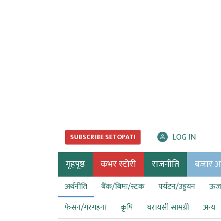
LOG IN
SUBSCRIBE SETOPATI
गृहपृष्ठ
कभर स्टोरी
राजनीति
बजार अर्
अर्थनीति
बैंक/बिमा/स्टक
पर्यटन/उड्डयन
ऊर्ज
फेसन/गरगहना
कृषि
घरायसी सामग्री
अन्य