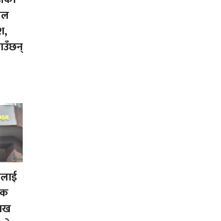
िल
श,
ाउँछन्
ालाई
एक
लाख