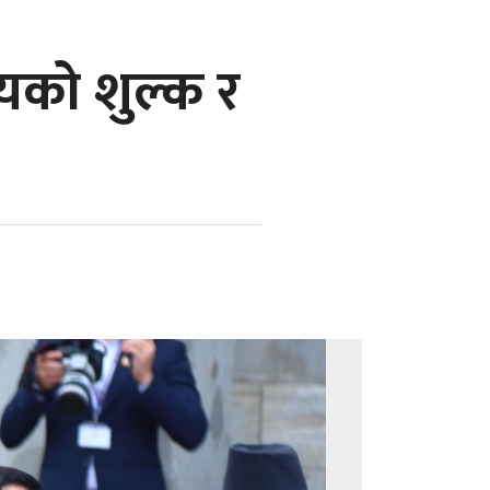
लयको शुल्क र