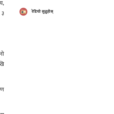
य,
रेडियो सुन्नुहोस्
 ३
्नो
खि
रण