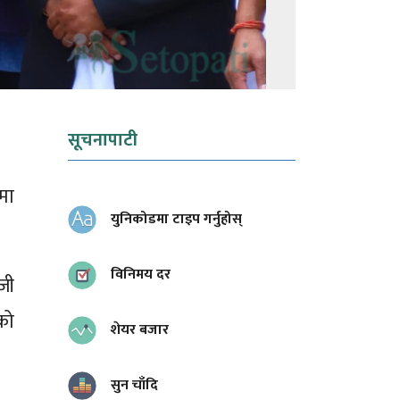
सूचनापाटी
मा
युनिकोडमा टाइप गर्नुहोस्
विनिमय दर
जी
कको
शेयर बजार
सुन चाँदि