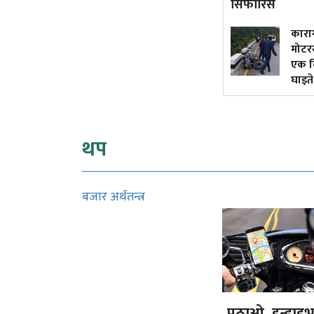
सिफारिस
५० वर्षमा अटोरिक्सा चालक
कारागार का
बनेकी सुशीला
मोटरसाइकल
एक किशोरको 
घाइते
थप
बजार अर्थतन्त्र
पठाओ, इन्ड्राइ