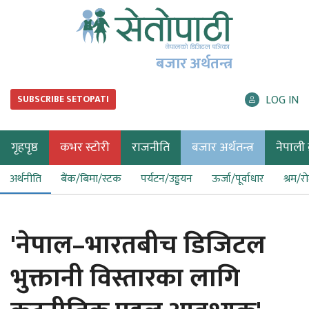
बजार अर्थतन्त्र
LOG IN
SUBSCRIBE SETOPATI
गृहपृष्ठ
कभर स्टोरी
राजनीति
बजार अर्थतन्त्र
नेपाली ब
अर्थनीति
बैंक/बिमा/स्टक
पर्यटन/उड्डयन
ऊर्जा/पूर्वाधार
श्रम/र
'नेपाल–भारतबीच डिजिटल
भुक्तानी विस्तारका लागि