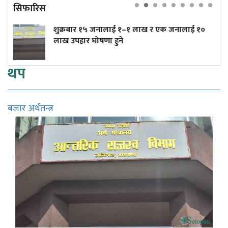
सिफारिस
रबार १५ जनालाई १–१ लाख र एक जनालाई १०
त्रिपुरेश्
उपहार घोषणा हुने
(तस्बिरहर
थप
बजार अर्थतन्त्र