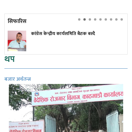
सिफारिस
ग्रेस केन्द्रीय कार्यसमिति बैठक बस्दै
एआईको
थप
बजार अर्थतन्त्र