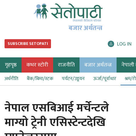
बजार अर्थतन्त्र
LOG IN
SUBSCRIBE SETOPATI
गृहपृष्ठ
कभर स्टोरी
राजनीति
बजार अर्थतन्त्र
नेपाली ब
अर्थनीति
बैंक/बिमा/स्टक
पर्यटन/उड्डयन
ऊर्जा/पूर्वाधार
श्रम/र
नेपाल एसबिआई मर्चेन्टले
माग्यो ट्रेनी एसिस्टेन्टदेखि