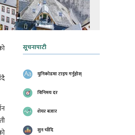
सूचनापाटी
को
युनिकोडमा टाइप गर्नुहोस्
दै
विनिमय दर
मन
शेयर बजार
 ती
सुन चाँदि
को