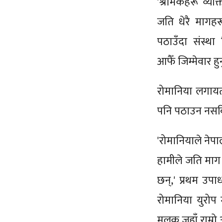
'श्रमिकहरू व्यक
जति धेरै मागहर
पठाउँदा संस्था 
आफैँ जिम्मेवार हु
रोमानिया लगायत 
पनि पठाउन नसक
'रोमानियाले नेपा
हामीले जति माग 
छन्,' प्रथम उपा
रोमानिया युरोप म
मुलुक जहाँ राम्र