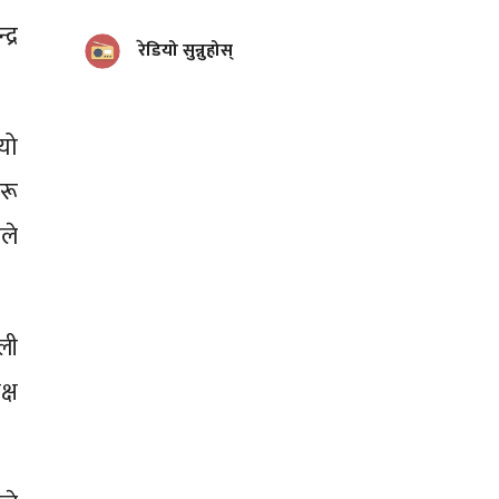
्र
रेडियो सुन्नुहोस्
यो
रू
ाले
।
ली
्ष