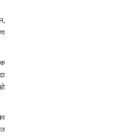
न,
रण
टक
दा
रो
का
रोत