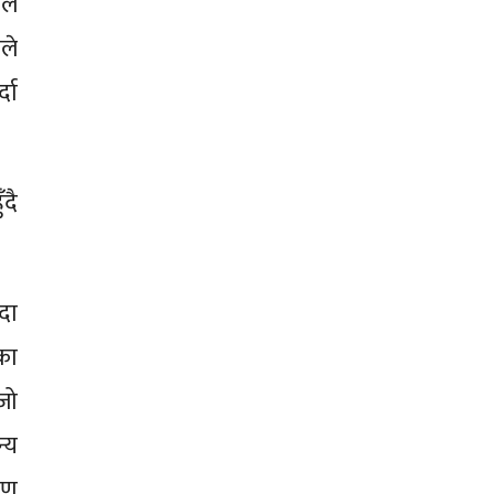
ले
ले
दा
दै
दा
का
जो
न्य
रण