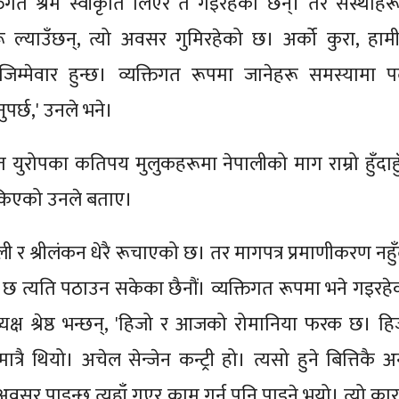
्तिगत श्रम स्वीकृति लिएर त गइरहेका छन्। तर संस्थाहरू
ू ल्याउँछन्, त्यो अवसर गुमिरहेको छ। अर्को कुरा, हामी
जिम्मेवार हुन्छ। व्यक्तिगत रूपमा जानेहरू समस्यामा पर्
नुपर्छ,' उनले भने।
युरोपका कतिपय मुलुकहरूमा नेपालीको माग राम्रो हुँदाहुँ
िएको उनले बताए।
ली र श्रीलंकन धेरै रूचाएको छ। तर मागपत्र प्रमाणीकरण नहुँ
छ त्यति पठाउन सकेका छैनौं। व्यक्तिगत रूपमा भने गइरहे
ध्यक्ष श्रेष्ठ भन्छन्, 'हिजो र आजको रोमानिया फरक छ। हि
ात्रै थियो। अचेल सेन्जेन कन्ट्री हो। त्यसो हुने बित्तिकै अ
ो अवसर पाइन्छ त्यहाँ गएर काम गर्न पनि पाइने भयो। त्यो का