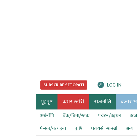
LOG IN
SUBSCRIBE SETOPATI
गृहपृष्ठ
कभर स्टोरी
राजनीति
बजार अर्
अर्थनीति
बैंक/बिमा/स्टक
पर्यटन/उड्डयन
ऊर्ज
फेसन/गरगहना
कृषि
घरायसी सामग्री
अन्य